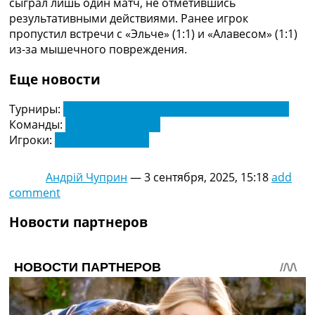
сыграл лишь один матч, не отметившись
Украина. Премьер-Лига
результативными действиями. Ранее игрок
Украина. Первая Лига
пропустил встречи с «Эльче» (1:1) и «Алавесом» (1:1)
Лига Чемпионов
из-за мышечного повреждения.
Англия. Премьер Лига
Испания. Ла Лига
Еще новости
Другие Турниры >>>
Таблицы
Турниры:
Чемпионат Испании по футболу. Ла Лига
Таблицы групп Чемпионата Мира
Команды:
Атлетико Мадрид
Украина. Премьер-Лига
Игроки:
Алехандро Баэна
Украина. Первая Лига
Лига Чемпионов. Таблицы групп
Андрій Чуприн
—
3 сентября, 2025, 15:18
add
Англия. Премьер-Лига
comment
Испания. Ла Лига
Все таблицы >>>
Новости партнеров
Рейтинги
Рейтинг стран УЕФА
Рейтинг клубов УЕФА
Рейтинг ФИФА
ТВ программа