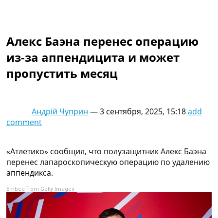
Коллективный прогноз
Турниры
Чемпионат Мира
Алекс Баэна перенес операцию
Украина. Премьер-Лига
Украина. Первая Лига
из-за аппендицита и может
Лига Чемпионов
пропустить месяц
Англия. Премьер Лига
Испания. Ла Лига
Другие Турниры >>>
Таблицы
Андрій Чуприн
—
3 сентября, 2025, 15:18
add
Таблицы групп Чемпионата Мира
comment
Украина. Премьер-Лига
Украина. Первая Лига
Лига Чемпионов. Таблицы групп
«Атлетико» сообщил, что полузащитник Алекс Баэна
Англия. Премьер-Лига
перенес лапароскопическую операцию по удалению
Испания. Ла Лига
аппендикса.
Все таблицы >>>
Embed from Getty Images
Рейтинги
Рейтинг стран УЕФА
Рейтинг клубов УЕФА