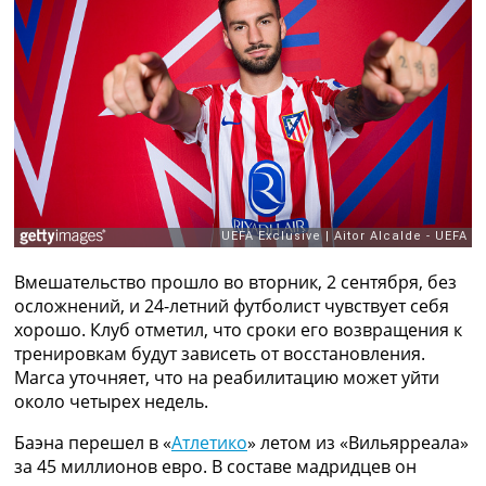
Рейтинг ФИФА
ТВ программа
RU
UA
Categories
Главная
Новости футбола
Видео
Трансферы
Вмешательство прошло во вторник, 2 сентября, без
Новости футбола Украины
осложнений, и 24-летний футболист чувствует себя
Последние комментарии
хорошо. Клуб отметил, что сроки его возвращения к
Конкурс прогнозов
тренировкам будут зависеть от восстановления.
Логин
Marca уточняет, что на реабилитацию может уйти
Рейтинги
около четырех недель.
Правила
Коллективный прогноз
Баэна перешел в «
Атлетико
» летом из «Вильярреала»
Турниры
за 45 миллионов евро. В составе мадридцев он
Чемпионат Мира