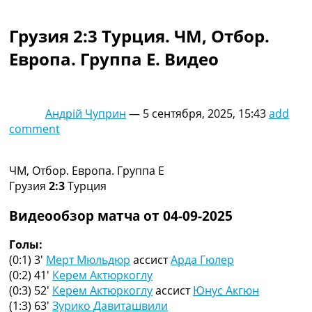
Коллективный прогноз
Турниры
Грузия 2:3 Турция. ЧМ, Отбор.
Чемпионат Мира
Европа. Группа E. Видео
Украина. Премьер-Лига
Украина. Первая Лига
Лига Чемпионов
Англия. Премьер Лига
Андрій Чуприн
—
5 сентября, 2025, 15:43
add
Испания. Ла Лига
comment
Другие Турниры >>>
Таблицы
Таблицы групп Чемпионата Мира
ЧМ, Отбор. Европа. Группа E
Украина. Премьер-Лига
Грузия
2:3
Турция
Украина. Первая Лига
Лига Чемпионов. Таблицы групп
Видеообзор матча от 04-09-2025
Англия. Премьер-Лига
Испания. Ла Лига
Голы:
Все таблицы >>>
(0:1) 3′
Мерт Мюльдюр
ассист
Арда Гюлер
Рейтинги
(0:2) 41′
Керем Актюркоглу
Рейтинг стран УЕФА
(0:3) 52′
Керем Актюркоглу
ассист
Юнус Акгюн
Рейтинг клубов УЕФА
(1:3) 63′
Зурико Давиташвили