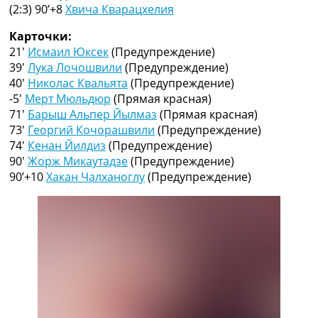
Рейтинг ФИФА
(2:3) 90’+8
Хвича Кварацхелия
ТВ программа
Карточки:
RU
21′
Исмаил Юксек
(Предупреждение)
UA
39′
Лука Лочошвили
(Предупреждение)
40′
Николас Квальята
(Предупреждение)
Categories
-5′
Мерт Мюльдюр
(Прямая красная)
71′
Барыш Альпер Йылмаз
(Прямая красная)
Главная
73′
Георгий Кочорашвили
(Предупреждение)
Новости футбола
74′
Кенан Йилдиз
(Предупреждение)
Видео
90′
Жорж Микаутадзе
(Предупреждение)
Трансферы
90’+10
Хакан Чалханоглу
(Предупреждение)
Новости футбола Украины
Последние комментарии
Конкурс прогнозов
Логин
Рейтинги
Правила
Коллективный прогноз
Турниры
Чемпионат Мира