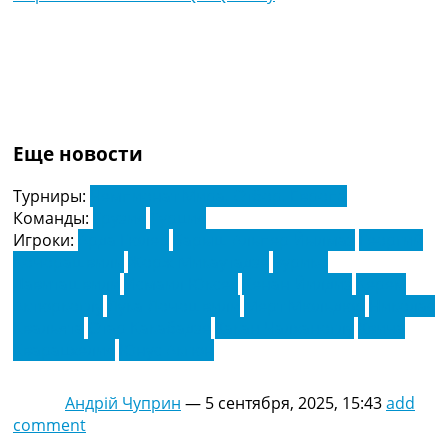
Еще новости
Турниры:
Чемпионат Мира. Отбор. Европа
Команды:
Грузия
Турция
Игроки:
Арда Гюлер
Барыш Альпер Йылмаз
Георгий
Кочорашвили
Жорж Микаутадзе
Зурико
Давиташвили
Исмаил Юксек
Кенан Йилдиз
Керем
Актюркоглу
Лука Лочошвили
Мерт Мюльдюр
Николас
Квальята
Отар Какабадзе
Хакан Чалханоглу
Хвича
Кварацхелия
Юнус Акгюн
Андрій Чуприн
—
5 сентября, 2025, 15:43
add
comment