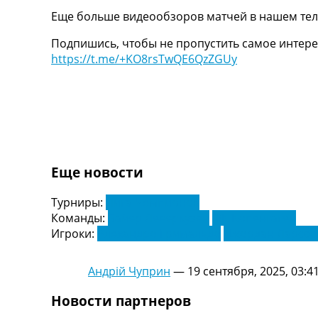
Украина. Первая Лига
Еще больше видеообзоров матчей в нашем тел
Лига Чемпионов
Подпишись, чтобы не пропустить самое интере
Англия. Премьер Лига
https://t.me/+KO8rsTwQE6QzZGUy
Испания. Ла Лига
Другие Турниры >>>
Таблицы
Таблицы групп Чемпионата Мира
Украина. Премьер-Лига
Украина. Первая Лига
Лига Чемпионов. Таблицы групп
Англия. Премьер-Лига
Еще новости
Испания. Ла Лига
Все таблицы >>>
Турниры:
Лига Чемпионов
Рейтинги
Команды:
Байер Леверкузен
ФК Копенгаген
Рейтинг стран УЕФА
Игроки:
Алехандро Гримальдо
Джордан Ларссо
Рейтинг клубов УЕФА
Рейтинг ФИФА
Андрій Чуприн
—
19 сентября, 2025, 03:4
ТВ программа
Новости партнеров