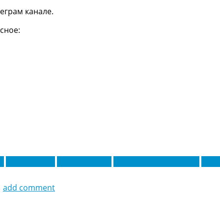
еграм канале.
сное:
н
Лукас Васкес
Маркос Лопес
Пантелис Хатзидиакос
Тома
1
add comment