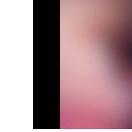
ТВ программа
RU
UA
Categories
Главная
Новости футбола
Видео
Трансферы
Новости футбола Украины
Последние комментарии
Конкурс прогнозов
Логин
Рейтинги
Правила
Коллективный прогноз
Турниры
Чемпионат Мира
Украина. Премьер-Лига