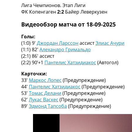
Лига Чемпионов. Этап Лиги
Турниры
ФК Копенгаген
2:2
Байер Леверкузен
Чемпионат Мира
Украина. Премьер-Лига
Видеообзор матча от 18-09-2025
Украина. Первая Лига
Лига Чемпионов
Голы:
Англия. Премьер Лига
(1:0) 9′
Джордан Ларссон
ассист
Элиас Ачури
Испания. Ла Лига
(1:1) 82′
Алехандро Гримальдо
Другие Турниры >>>
(2:1) 86′
ассист
Таблицы
(2:2) 90’+1
Пантелис Хатзидиакос
(Автогол)
Таблицы групп Чемпионата Мира
Украина. Премьер-Лига
Карточки:
Украина. Первая Лига
33′
Маркос Лопес
(Предупреждение)
Лига Чемпионов. Таблицы групп
44′
Пантелис Хатзидиакос
(Предупреждение)
Англия. Премьер-Лига
53′
Томас Делани
(Предупреждение)
Испания. Ла Лига
62′
Лукас Васкес
(Предупреждение)
Все таблицы >>>
89′
Эдмонд Тапсоба
(Предупреждение)
Рейтинги
Рейтинг стран УЕФА
Рейтинг клубов УЕФА
Рейтинг ФИФА