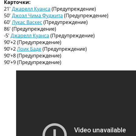
Карточки:
Рейтинг ФИФА
21′
Джарелл Куанса
(Предупреждение)
ТВ программа
50′
Джоэл Чима Фуджита
(Предупреждение)
RU
60′
Лукас Васкес
(Предупреждение)
UA
86′
(Предупреждение)
-5′
Джарелл Куанса
(Предупреждение)
Categories
90’+2
(Предупреждение)
90’+2
Лоик Баде
(Предупреждение)
Главная
90’+8
(Предупреждение)
Новости футбола
90’+9
(Предупреждение)
Видео
Трансферы
Новости футбола Украины
Последние комментарии
Конкурс прогнозов
Логин
Рейтинги
Правила
Коллективный прогноз
Турниры
Чемпионат Мира