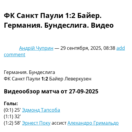
Коллективный прогноз
Турниры
ФК Санкт Паули 1:2 Байер.
Чемпионат Мира
Германия. Бундеслига. Видео
Украина. Премьер-Лига
Украина. Первая Лига
Лига Чемпионов
Англия. Премьер Лига
Андрій Чуприн
—
29 сентября, 2025, 08:38
add
Испания. Ла Лига
comment
Другие Турниры >>>
Таблицы
Таблицы групп Чемпионата Мира
Германия. Бундеслига
Украина. Премьер-Лига
ФК Санкт Паули
1:2
Байер Леверкузен
Украина. Первая Лига
Лига Чемпионов. Таблицы групп
Видеообзор матча от 27-09-2025
Англия. Премьер-Лига
Испания. Ла Лига
Голы:
Все таблицы >>>
(0:1) 25′
Эдмонд Тапсоба
Рейтинги
(1:1) 32′
Рейтинг стран УЕФА
(1:2) 58′
Эрнест Поку
ассист
Алехандро Гримальдо
Рейтинг клубов УЕФА