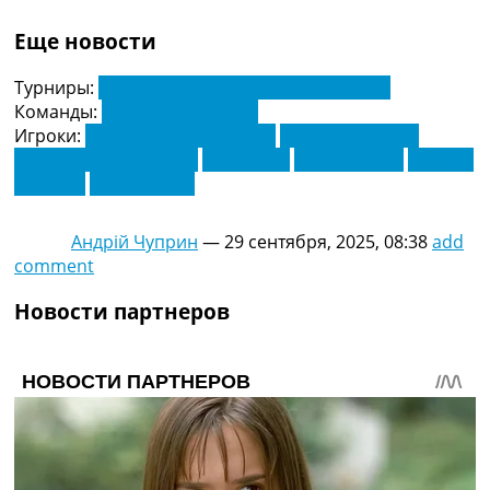
Еще новости
Турниры:
Чемпионат Германии. Бундеслига
Команды:
Байер Леверкузен
Игроки:
Алехандро Гримальдо
Джарелл Куанса
Джоэл Чима Фуджита
Лоик Баде
Лукас Васкес
Эдмонд
Тапсоба
Эрнест Поку
Андрій Чуприн
—
29 сентября, 2025, 08:38
add
comment
Новости партнеров