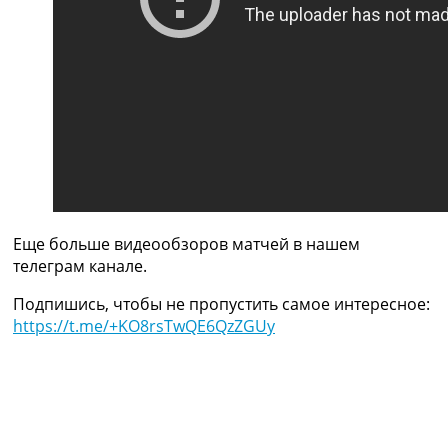
Украина. Премьер-Лига
Украина. Первая Лига
Лига Чемпионов
Англия. Премьер Лига
Испания. Ла Лига
Другие Турниры >>>
Таблицы
Таблицы групп Чемпионата Мира
Украина. Премьер-Лига
Украина. Первая Лига
Лига Чемпионов. Таблицы групп
Еще больше видеообзоров матчей в нашем
Англия. Премьер-Лига
телеграм канале.
Испания. Ла Лига
Все таблицы >>>
Подпишись, чтобы не пропустить самое интересное:
Рейтинги
https://t.me/+KO8rsTwQE6QzZGUy
Рейтинг стран УЕФА
Рейтинг клубов УЕФА
Рейтинг ФИФА
ТВ программа