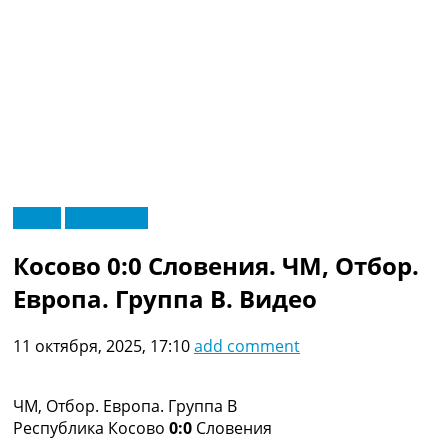
RU
Видео
Эксклюзив
UA
Главная
Меню
Косово 0:0 Словения. ЧМ, Отбор.
Новости футбола
Видео
Европа. Группа B. Видео
Трансферы
Новости футбола Украины
11 октября, 2025, 17:10
add comment
Последние комментарии
Конкурс прогнозов
Логин
ЧМ, Отбор. Европа. Группа B
Рейтинги
Республика Косово
0:0
Словения
Правила