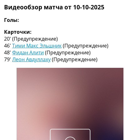
Коллективный прогноз
Видеообзор матча от 10-10-2025
Турниры
Чемпионат Мира
Голы:
Украина. Премьер-Лига
Карточки:
Украина. Первая Лига
20′
(Предупреждение)
Лига Чемпионов
46′
Тими Макс Эльшник
(Предупреждение)
Англия. Премьер Лига
48′
Фидан Алити
(Предупреждение)
Испания. Ла Лига
79′
Леон Авдуллаху
(Предупреждение)
Другие Турниры >>>
Таблицы
Таблицы групп Чемпионата Мира
Украина. Премьер-Лига
Украина. Первая Лига
Лига Чемпионов. Таблицы групп
Англия. Премьер-Лига
Испания. Ла Лига
Все таблицы >>>
Рейтинги
Рейтинг стран УЕФА
Рейтинг клубов УЕФА