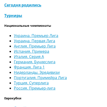
Сегодня родились
Турниры
Национальные чемпионаты
Украина. Премьер Лига
Украина. Первая Лига
Англия. Премьер Лига
Испания. Примера
Италия. Серия А
Германия. Бундеслига
Франция. Лига 1
Нидерланды. Эредивизи
Португалия. Примейра Лига
Турция. Суперлига
Россия. Премьер-лига
Еврокубки