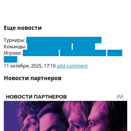
Украина. Премьер-Лига
Украина. Первая Лига
Лига Чемпионов
Англия. Премьер Лига
Еще новости
Испания. Ла Лига
Другие Турниры >>>
Турниры:
Чемпионат Мира. Отбор. Европа
Таблицы
Команды:
Республика Косово
Словения
Таблицы групп Чемпионата Мира
Игроки:
Леон Авдуллаху
Тими Макс Эльшник
Фидан
Украина. Премьер-Лига
Алити
Украина. Первая Лига
11 октября, 2025, 17:10
add comment
Лига Чемпионов. Таблицы групп
Англия. Премьер-Лига
Новости партнеров
Испания. Ла Лига
Все таблицы >>>
Рейтинги
Рейтинг стран УЕФА
Рейтинг клубов УЕФА
Рейтинг ФИФА
ТВ программа