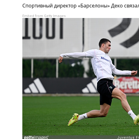
Спортивный директор «Барселоны» Деко связа
Турниры
Чемпионат Мира
Embed from Getty Images
Украина. Премьер-Лига
Украина. Первая Лига
Лига Чемпионов
Англия. Премьер Лига
Испания. Ла Лига
Другие Турниры >>>
Таблицы
Таблицы групп Чемпионата Мира
Украина. Премьер-Лига
Украина. Первая Лига
Лига Чемпионов. Таблицы групп
Англия. Премьер-Лига
Испания. Ла Лига
Все таблицы >>>
Рейтинги
Рейтинг стран УЕФА
Рейтинг клубов УЕФА
Рейтинг ФИФА