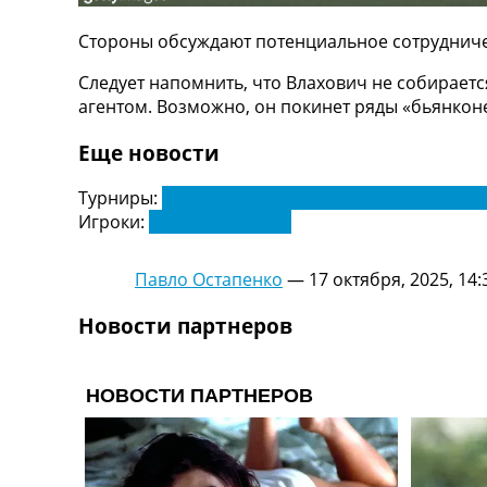
ТВ программа
Стороны обсуждают потенциальное сотрудничес
RU
UA
Следует напомнить, что Влахович не собираетс
агентом. Возможно, он покинет ряды «бьянконе
Categories
Еще новости
Главная
Новости футбола
Турниры:
Чемпионат Испании по футболу. Ла Л
Видео
Игроки:
Душан Влахович
Трансферы
Новости футбола Украины
Павло Остапенко
—
17 октября, 2025, 14:
Последние комментарии
Конкурс прогнозов
Новости партнеров
Логин
Рейтинги
Правила
Коллективный прогноз
Турниры
Чемпионат Мира
Украина. Премьер-Лига