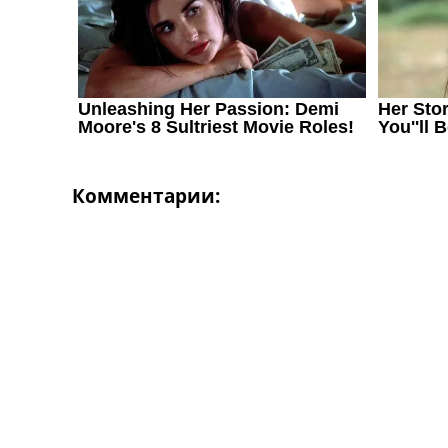
Украина. Первая Лига
Лига Чемпионов
Англия. Премьер Лига
Испания. Ла Лига
Другие Турниры >>>
Таблицы
Таблицы групп Чемпионата Мира
Украина. Премьер-Лига
Украина. Первая Лига
Комментарии:
Лига Чемпионов. Таблицы групп
Англия. Премьер-Лига
Испания. Ла Лига
Все таблицы >>>
Рейтинги
Рейтинг стран УЕФА
Рейтинг клубов УЕФА
Рейтинг ФИФА
ТВ программа