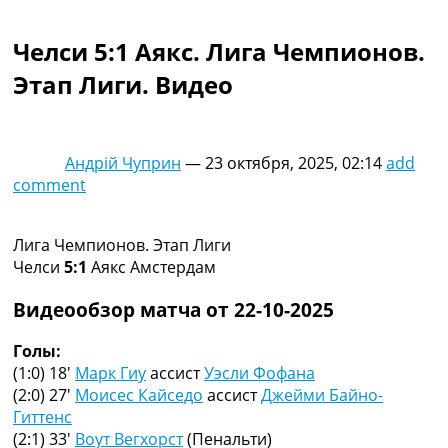
Коллективный прогноз
Турниры
Челси 5:1 Аякс. Лига Чемпионов.
Чемпионат Мира
Этап Лиги. Видео
Украина. Премьер-Лига
Украина. Первая Лига
Лига Чемпионов
Англия. Премьер Лига
Андрій Чуприн
—
23 октября, 2025, 02:14
add
Испания. Ла Лига
comment
Другие Турниры >>>
Таблицы
Таблицы групп Чемпионата Мира
Лига Чемпионов. Этап Лиги
Украина. Премьер-Лига
Челси
5:1
Аякс Амстердам
Украина. Первая Лига
Лига Чемпионов. Таблицы групп
Видеообзор матча от 22-10-2025
Англия. Премьер-Лига
Испания. Ла Лига
Голы:
Все таблицы >>>
(1:0) 18′
Марк Гиу
ассист
Уэсли Фофана
Рейтинги
(2:0) 27′
Моисес Кайседо
ассист
Джейми Байно-
Рейтинг стран УЕФА
Гиттенс
Рейтинг клубов УЕФА
(2:1) 33′
Воут Вегхорст
(Пенальти)