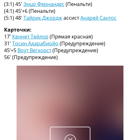
Рейтинг ФИФА
(3:1) 45′
Энцо Фернандес
(Пенальти)
ТВ программа
(4:1) 45’+6
(Пенальти)
(5:1) 48′
Тайрик Джордж
ассист
Андрей Сантос
RU
UA
Карточки:
17′
Кеннет Тейлор
(Прямая красная)
Categories
31′
Тосин Адарабиойо
(Предупреждение)
45’+5
Воут Вегхорст
(Предупреждение)
Главная
56′
(Предупреждение)
Новости футбола
Видео
Трансферы
Новости футбола Украины
Последние комментарии
Конкурс прогнозов
Логин
Рейтинги
Правила
Коллективный прогноз
Турниры
Чемпионат Мира