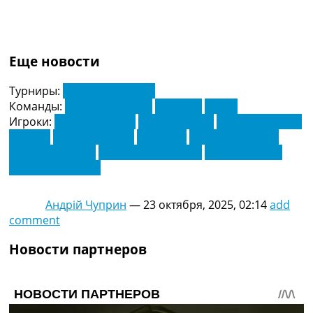
Еще новости
Турниры:
Лига Чемпионов
Команды:
Аякс Амстердам
Уотфорд
Челси
Игроки:
Андрей Сантос
Воут Вегхорст
Джейми Байно-
Гиттенс
Кеннет Тейлор
Марк Гиу
Моисес Кайседо
Тайрик Джордж
Тосин Адарабиойо
Уэсли Фофана
Энцо Фернандес
Андрій Чуприн
—
23 октября, 2025, 02:14
add
comment
Новости партнеров