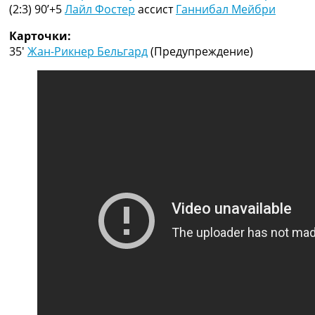
Рейтинг ФИФА
(2:3) 90’+5
Лайл Фостер
ассист
Ганнибал Мейбри
ТВ программа
Карточки:
RU
35′
Жан-Рикнер Бельгард
(Предупреждение)
UA
Categories
Главная
Новости футбола
Видео
Трансферы
Новости футбола Украины
Последние комментарии
Конкурс прогнозов
Логин
Рейтинги
Правила
Коллективный прогноз
Турниры
Чемпионат Мира