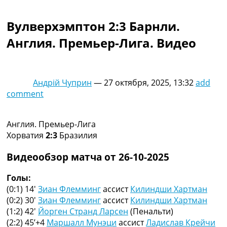
Коллективный прогноз
Турниры
Вулверхэмптон 2:3 Барнли.
Чемпионат Мира
Англия. Премьер-Лига. Видео
Украина. Премьер-Лига
Украина. Первая Лига
Лига Чемпионов
Англия. Премьер Лига
Андрій Чуприн
—
27 октября, 2025, 13:32
add
Испания. Ла Лига
comment
Другие Турниры >>>
Таблицы
Таблицы групп Чемпионата Мира
Англия. Премьер-Лига
Украина. Премьер-Лига
Хорватия
2:3
Бразилия
Украина. Первая Лига
Лига Чемпионов. Таблицы групп
Видеообзор матча от 26-10-2025
Англия. Премьер-Лига
Испания. Ла Лига
Голы:
Все таблицы >>>
(0:1) 14′
Зиан Флемминг
ассист
Килиндши Хартман
Рейтинги
(0:2) 30′
Зиан Флемминг
ассист
Килиндши Хартман
Рейтинг стран УЕФА
(1:2) 42′
Йорген Странд Ларсен
(Пенальти)
Рейтинг клубов УЕФА
(2:2) 45’+4
Маршалл Мунэци
ассист
Ладислав Крейчи