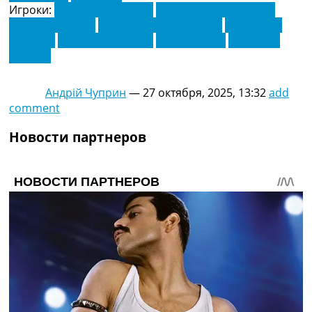
Игроки:
Ганнибал Мейбри
Жан-Рикнер Бельгард
Зиан Флемминг
Йорген Странд Ларсен
Килиндши
Хартман
Ладислав Крейчи
Лайл Фостер
Маршалл
Мунэци
Андрій Чуприн
—
27 октября, 2025, 13:32
add
comment
Новости партнеров