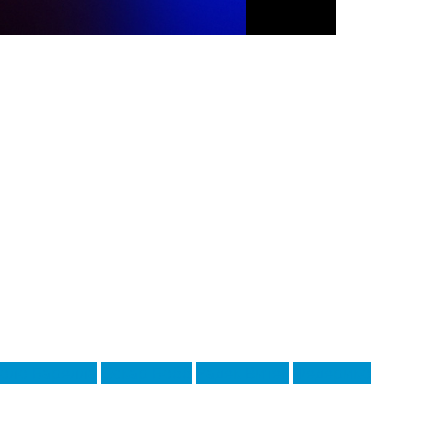
оло Барелла
Оскар Бобб
Радек Витек
Федерико