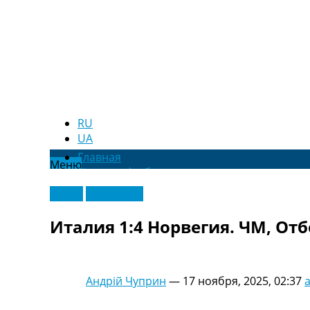
RU
UA
Главная
Меню
Новости футбола
Видео
Видео
Эксклюзив
Трансферы
Новости футбола Украины
Италия 1:4 Норвегия. ЧМ, Отбо
Последние комментарии
Конкурс прогнозов
Логин
Рейтинги
Андрій Чуприн
—
17 ноября, 2025, 02:37
Правила
Коллективный прогноз