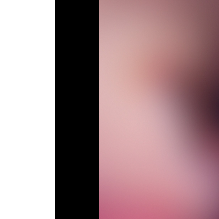
ТВ программа
RU
UA
Categories
Главная
Новости футбола
Видео
Трансферы
Новости футбола Украины
Последние комментарии
Конкурс прогнозов
Логин
Рейтинги
Правила
Коллективный прогноз
Турниры
Чемпионат Мира
Украина. Премьер-Лига