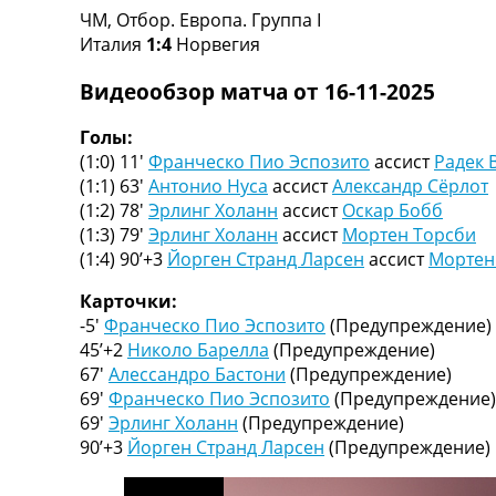
ЧМ, Отбор. Европа. Группа I
Турниры
Италия
1:4
Норвегия
Чемпионат Мира
Украина. Премьер-Лига
Видеообзор матча от 16-11-2025
Украина. Первая Лига
Лига Чемпионов
Голы:
Англия. Премьер Лига
(1:0) 11′
Франческо Пио Эспозито
ассист
Радек 
Испания. Ла Лига
(1:1) 63′
Антонио Нуса
ассист
Александр Сёрлот
Другие Турниры >>>
(1:2) 78′
Эрлинг Холанн
ассист
Оскар Бобб
Таблицы
(1:3) 79′
Эрлинг Холанн
ассист
Мортен Торсби
Таблицы групп Чемпионата Мира
(1:4) 90’+3
Йорген Странд Ларсен
ассист
Мортен
Украина. Премьер-Лига
Украина. Первая Лига
Карточки:
Лига Чемпионов. Таблицы групп
-5′
Франческо Пио Эспозито
(Предупреждение)
Англия. Премьер-Лига
45’+2
Николо Барелла
(Предупреждение)
Испания. Ла Лига
67′
Алессандро Бастони
(Предупреждение)
Все таблицы >>>
69′
Франческо Пио Эспозито
(Предупреждение)
Рейтинги
69′
Эрлинг Холанн
(Предупреждение)
Рейтинг стран УЕФА
90’+3
Йорген Странд Ларсен
(Предупреждение)
Рейтинг клубов УЕФА
Рейтинг ФИФА