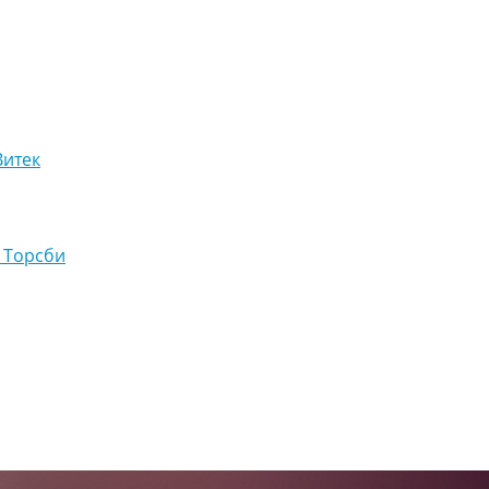
Витек
 Торсби