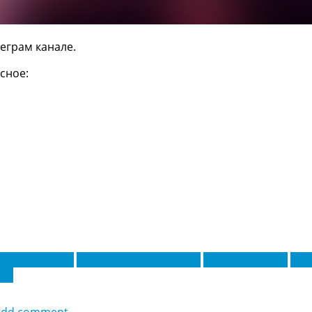
еграм канале.
сное:
Антонио Нуса
Йорген Странд Ларсен
Мортен Торсби
Ник
анн
add comment