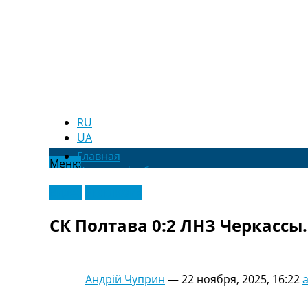
RU
UA
Главная
Меню
Новости футбола
Видео
Видео
Эксклюзив
Трансферы
Новости футбола Украины
СК Полтава 0:2 ЛНЗ Черкассы
Последние комментарии
Конкурс прогнозов
Логин
Рейтинги
Андрій Чуприн
—
22 ноября, 2025, 16:22
Правила
Коллективный прогноз