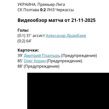
УКРАИНА. Премьер-Лига
Турниры
СК Полтава
0:2
ЛНЗ Черкассы
Чемпионат Мира
Украина. Премьер-Лига
Видеообзор матча от 21-11-2025
Украина. Первая Лига
Лига Чемпионов
Голы:
Англия. Премьер Лига
(0:1) 31′
ассист
Александр Драмбаев
Испания. Ла Лига
(0:2) 64′
Другие Турниры >>>
Таблицы
Карточки:
Таблицы групп Чемпионата Мира
39′
Дмитрий Плахтырь
(Предупреждение)
Украина. Премьер-Лига
85′
Олег Хорин
(Предупреждение)
Украина. Первая Лига
88′
(Предупреждение)
Лига Чемпионов. Таблицы групп
Англия. Премьер-Лига
Испания. Ла Лига
Все таблицы >>>
Рейтинги
Рейтинг стран УЕФА
Рейтинг клубов УЕФА
Рейтинг ФИФА