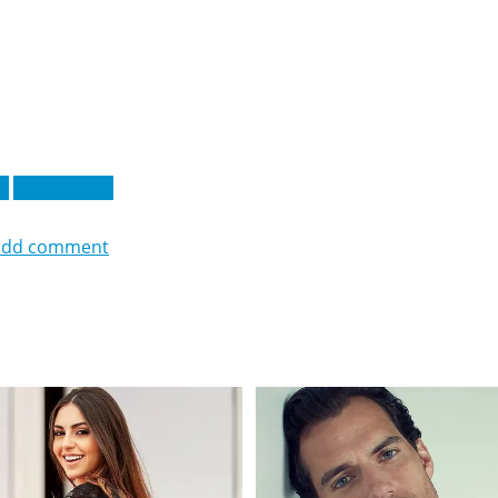
ь
Олег Хорин
add comment