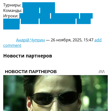
Турниры:
Лига Чемпионов
Команды:
Карабах
Наполи
Игроки:
Амир Ррахмани
Кевин Медина
Марко
Янкович
Ноа Ланг
Скотт Мактоминей
Эфекан
Гюлерсе
Андрій Чуприн
—
26 ноября, 2025, 15:47
add
comment
Новости партнеров