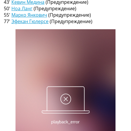
43′
Кевин Медина
(Предупреждение)
Рейтинг ФИФА
50′
Ноа Ланг
(Предупреждение)
ТВ программа
55′
Марко Янкович
(Предупреждение)
RU
77′
Эфекан Гюлерсе
(Предупреждение)
UA
Categories
Главная
Новости футбола
Видео
Трансферы
Новости футбола Украины
Последние комментарии
Конкурс прогнозов
Логин
Рейтинги
Правила
Коллективный прогноз
Турниры
Чемпионат Мира