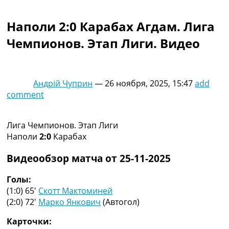
Коллективный прогноз
Турниры
Наполи 2:0 Карабах Агдам. Лига
Чемпионат Мира
Чемпионов. Этап Лиги. Видео
Украина. Премьер-Лига
Украина. Первая Лига
Лига Чемпионов
Англия. Премьер Лига
Андрій Чуприн
—
26 ноября, 2025, 15:47
add
Испания. Ла Лига
comment
Другие Турниры >>>
Таблицы
Таблицы групп Чемпионата Мира
Лига Чемпионов. Этап Лиги
Украина. Премьер-Лига
Наполи
2:0
Карабах
Украина. Первая Лига
Лига Чемпионов. Таблицы групп
Видеообзор матча от 25-11-2025
Англия. Премьер-Лига
Испания. Ла Лига
Голы:
Все таблицы >>>
(1:0) 65′
Скотт Мактоминей
Рейтинги
(2:0) 72′
Марко Янкович
(Автогол)
Рейтинг стран УЕФА
Карточки:
Рейтинг клубов УЕФА