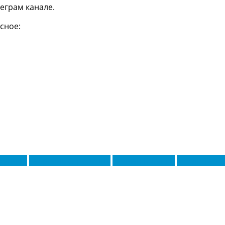
еграм канале.
сное:
жуниор
Габриэль Стрефецца
Килиан Мбаппе
Мехди Таре