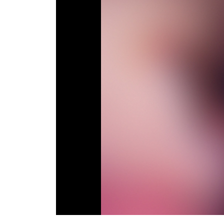
ТВ программа
RU
UA
Categories
Главная
Новости футбола
Видео
Трансферы
Новости футбола Украины
Последние комментарии
Конкурс прогнозов
Логин
Рейтинги
Правила
Коллективный прогноз
Турниры
Чемпионат Мира
Украина. Премьер-Лига