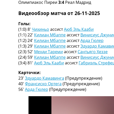
Олимпиакос Пиреи
3:4
Реал Мадрид
Турниры
Чемпионат Мира
Видеообзор матча от 26-11-2025
Украина. Премьер-Лига
Украина. Первая Лига
Голы:
Лига Чемпионов
(1:0) 8′
Чихиньо
ассист
Аюб Эль Кааби
Англия. Премьер Лига
(1:1) 22′
Килиан Мбаппе
ассист
Винисиус Джуни
Испания. Ла Лига
(1:2) 24′
Килиан Мбаппе
ассист
Арда Гюлер
Другие Турниры >>>
(1:3) 29′
Килиан Мбаппе
ассист
Эдуардо Камави
Таблицы
(2:3) 52′
Мехди Тареми
ассист
Сантьяго Хеззе
Таблицы групп Чемпионата Мира
(2:4) 59′
Килиан Мбаппе
ассист
Винисиус Джуни
Украина. Премьер-Лига
(3:4) 81′
Аюб Эль Кааби
ассист
Габриэль Стрефе
Украина. Первая Лига
Лига Чемпионов. Таблицы групп
Карточки:
Англия. Премьер-Лига
23′
Эдуардо Камавинга
(Предупреждение)
Испания. Ла Лига
40′
Франсиско Ортега
(Предупреждение)
Все таблицы >>>
56′
Арда Гюлер
(Предупреждение)
Рейтинги
Рейтинг стран УЕФА
Рейтинг клубов УЕФА
Рейтинг ФИФА