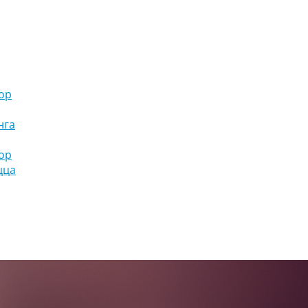
ор
нга
ор
цца