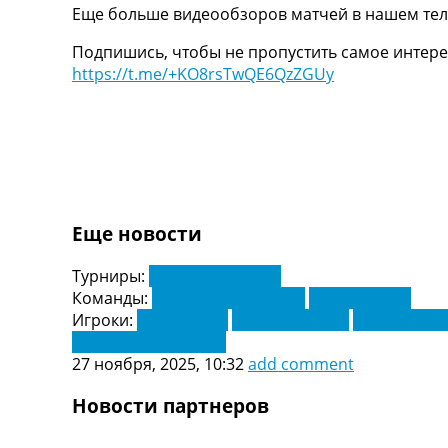
Еще больше видеообзоров матчей в нашем тел
Украина. Первая Лига
Лига Чемпионов
Подпишись, чтобы не пропустить самое интере
Англия. Премьер Лига
https://t.me/+KO8rsTwQE6QzZGUy
Испания. Ла Лига
Другие Турниры >>>
Таблицы
Таблицы групп Чемпионата Мира
Украина. Премьер-Лига
Украина. Первая Лига
Лига Чемпионов. Таблицы групп
Еще новости
Англия. Премьер-Лига
Испания. Ла Лига
Турниры:
Лига Чемпионов
Все таблицы >>>
Команды:
Олимпиакос Пиреи
Реал Мадрид
Рейтинги
Игроки:
Арда Гюлер
Аюб Эль Кааби
Винисиус Д
Рейтинг стран УЕФА
Эдуардо Камавинга
Рейтинг клубов УЕФА
27 ноября, 2025, 10:32
add comment
Рейтинг ФИФА
ТВ программа
Новости партнеров