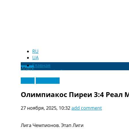
RU
UA
Главная
Меню
Новости футбола
Видео
Видео
Эксклюзив
Трансферы
Новости футбола Украины
Олимпиакос Пиреи 3:4 Реал 
Последние комментарии
Конкурс прогнозов
27 ноября, 2025, 10:32
add comment
Логин
Рейтинги
Правила
Лига Чемпионов. Этап Лиги
Коллективный прогноз