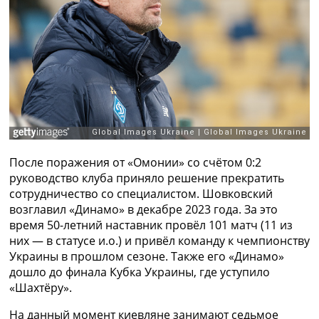
Рейтинг ФИФА
ТВ программа
RU
UA
Categories
Главная
Новости футбола
Видео
После поражения от «Омонии» со счётом 0:2
Трансферы
руководство клуба приняло решение прекратить
Новости футбола Украины
сотрудничество со специалистом. Шовковский
Последние комментарии
возглавил «Динамо» в декабре 2023 года. За это
Конкурс прогнозов
время 50-летний наставник провёл 101 матч (11 из
Логин
них — в статусе и.о.) и привёл команду к чемпионству
Рейтинги
Украины в прошлом сезоне. Также его «Динамо»
Правила
дошло до финала Кубка Украины, где уступило
Коллективный прогноз
«Шахтёру».
Турниры
Чемпионат Мира
На данный момент киевляне занимают седьмое