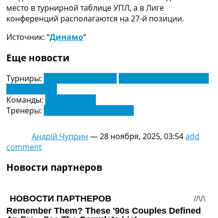
Украина. Премьер-Лига
место в турнирной таблице УПЛ, а в Лиге
Украина. Первая Лига
конференций располагаются на 27-й позиции.
Лига Чемпионов
Источник: “
Динамо
“
Англия. Премьер Лига
Испания. Ла Лига
Еще новости
Другие Турниры >>>
Таблицы
Турниры:
Лига Конференций
Чемпионат Украины по
Таблицы групп Чемпионата Мира
футболу. УПЛ
Украина. Премьер-Лига
Команды:
Динамо Киев
Украина. Первая Лига
Тренеры:
Александр Шовковский
Лига Чемпионов. Таблицы групп
Англия. Премьер-Лига
Испания. Ла Лига
Андрій Чуприн
—
28 ноября, 2025, 03:54
add
Все таблицы >>>
comment
Рейтинги
Новости партнеров
Рейтинг стран УЕФА
Рейтинг клубов УЕФА
Рейтинг ФИФА
ТВ программа