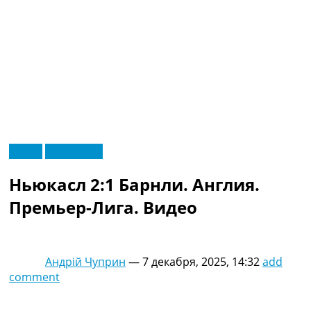
RU
Видео
Эксклюзив
UA
Главная
Меню
Ньюкасл 2:1 Барнли. Англия.
Новости футбола
Видео
Премьер-Лига. Видео
Трансферы
Новости футбола Украины
Последние комментарии
Андрій Чуприн
—
7 декабря, 2025, 14:32
add
Конкурс прогнозов
comment
Логин
Рейтинги
Правила