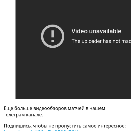
Рейтинг ФИФА
ТВ программа
RU
UA
Categories
Главная
Новости футбола
Видео
Трансферы
Новости футбола Украины
Последние комментарии
Конкурс прогнозов
Логин
Рейтинги
Еще больше видеообзоров матчей в нашем
Правила
телеграм канале.
Коллективный прогноз
Турниры
Подпишись, чтобы не пропустить самое интересное:
Чемпионат Мира