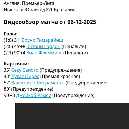
Англия. Премьер-Лига
Коллективный прогноз
Ньюкасл Юнайтед
2:1
Бразилия
Турниры
Чемпионат Мира
Видеообзор матча от 06-12-2025
Украина. Премьер-Лига
Украина. Первая Лига
Голы:
Лига Чемпионов
(1:0) 31′
Бруно Гимарайнш
Англия. Премьер Лига
(2:0) 45’+8
Энтони Гордон
(Пенальти)
Испания. Ла Лига
(2:1) 90’+4
Зиан Флемминг
(Пенальти)
Другие Турниры >>>
Таблицы
Карточки:
Таблицы групп Чемпионата Мира
35′
Секу Саного
(Предупреждение)
Украина. Премьер-Лига
43′
Лукас Пирес
(Прямая красная)
Украина. Первая Лига
52′
Валентино Ливраменто
(Предупреждение)
Лига Чемпионов. Таблицы групп
89′
(Предупреждение)
Англия. Премьер-Лига
90’+3
Джейкоб Рэмси
(Предупреждение)
Испания. Ла Лига
Все таблицы >>>
Рейтинги
Рейтинг стран УЕФА
Рейтинг клубов УЕФА