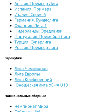
Англия. Премьер Лига
Испания. Примера
Италия. Серия А
Германия. Бундеслига
Франция. Лига 1
Нидерланды. Эредивизи
Португалия. Примейра Лига
Турция. Суперлига
Россия. Премьер-лига
Еврокубки
Лига Чемпионов
Лига Европы
Лига Конференций
Юношеская лига УЕФА U19
Национальные сборные
Чемпионат Мира
Отбор на ЧМ