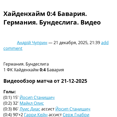
Коллективный прогноз
Турниры
Хайденхайм 0:4 Бавария.
Чемпионат Мира
Германия. Бундеслига. Видео
Украина. Премьер-Лига
Украина. Первая Лига
Лига Чемпионов
Англия. Премьер Лига
Андрій Чуприн
—
21 декабря, 2025, 21:39
add
Испания. Ла Лига
comment
Другие Турниры >>>
Таблицы
Таблицы групп Чемпионата Мира
Германия. Бундеслига
Украина. Премьер-Лига
1 ФК Хайденхайм
0:4
Бавария
Украина. Первая Лига
Лига Чемпионов. Таблицы групп
Видеообзор матча от 21-12-2025
Англия. Премьер-Лига
Испания. Ла Лига
Голы:
Все таблицы >>>
(0:1) 15′
Йосип Станишич
Рейтинги
(0:2) 32′
Майкл Олис
Рейтинг стран УЕФА
(0:3) 86′
Луис Диас
ассист
Йосип Станишич
Рейтинг клубов УЕФА
(0:4) 90’+2
Гарри Кейн
ассист
Серж Гнабри