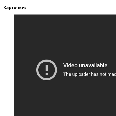
Рейтинг ФИФА
Карточки:
ТВ программа
RU
UA
Categories
Главная
Новости футбола
Видео
Трансферы
Новости футбола Украины
Последние комментарии
Конкурс прогнозов
Логин
Рейтинги
Правила
Коллективный прогноз
Турниры
Чемпионат Мира