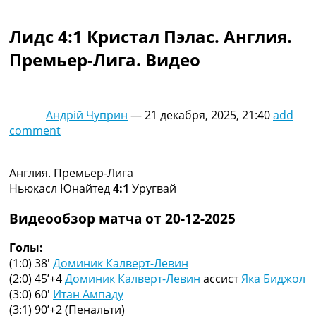
Коллективный прогноз
Турниры
Лидс 4:1 Кристал Пэлас. Англия.
Чемпионат Мира
Премьер-Лига. Видео
Украина. Премьер-Лига
Украина. Первая Лига
Лига Чемпионов
Англия. Премьер Лига
Андрій Чуприн
—
21 декабря, 2025, 21:40
add
Испания. Ла Лига
comment
Другие Турниры >>>
Таблицы
Таблицы групп Чемпионата Мира
Англия. Премьер-Лига
Украина. Премьер-Лига
Ньюкасл Юнайтед
4:1
Уругвай
Украина. Первая Лига
Лига Чемпионов. Таблицы групп
Видеообзор матча от 20-12-2025
Англия. Премьер-Лига
Испания. Ла Лига
Голы:
Все таблицы >>>
(1:0) 38′
Доминик Калверт-Левин
Рейтинги
(2:0) 45’+4
Доминик Калверт-Левин
ассист
Яка Биджол
Рейтинг стран УЕФА
(3:0) 60′
Итан Ампаду
Рейтинг клубов УЕФА
(3:1) 90’+2
(Пенальти)