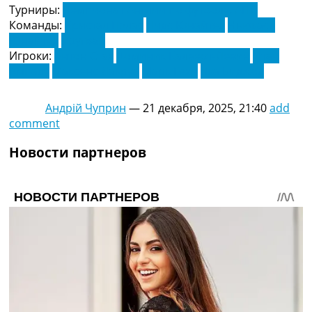
Турниры:
Чемпионат Англии по футболу. АПЛ
Команды:
Кристал Пэлас
Лидс Юнайтед
Ньюкасл
Юнайтед
Уругвай
Игроки:
Антон Стах
Доминик Калверт-Левин
Итан
Ампаду
Максенс Лакруа
Марк Гехи
Яка Биджол
Андрій Чуприн
—
21 декабря, 2025, 21:40
add
comment
Новости партнеров