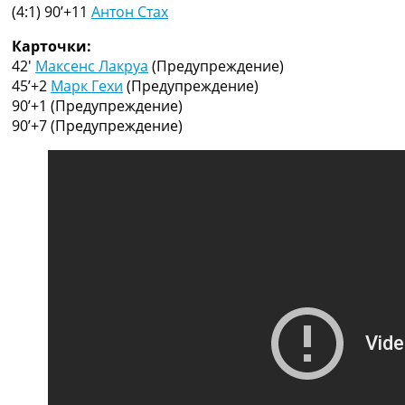
Рейтинг ФИФА
(4:1) 90’+11
Антон Стах
ТВ программа
Карточки:
RU
42′
Максенс Лакруа
(Предупреждение)
UA
45’+2
Марк Гехи
(Предупреждение)
90’+1
(Предупреждение)
Categories
90’+7
(Предупреждение)
Главная
Новости футбола
Видео
Трансферы
Новости футбола Украины
Последние комментарии
Конкурс прогнозов
Логин
Рейтинги
Правила
Коллективный прогноз
Турниры
Чемпионат Мира