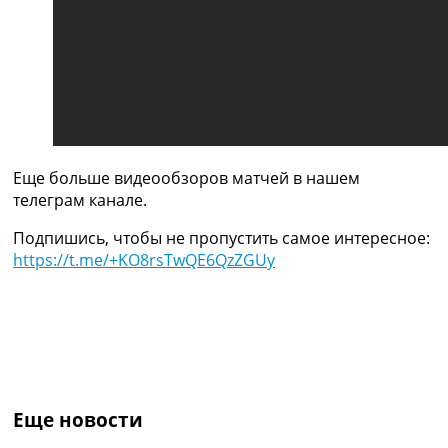
Украина. Премьер-Лига
Украина. Первая Лига
Лига Чемпионов
Англия. Премьер Лига
Испания. Ла Лига
Другие Турниры >>>
Таблицы
Таблицы групп Чемпионата Мира
Еще больше видеообзоров матчей в нашем
Украина. Премьер-Лига
телеграм канале.
Украина. Первая Лига
Лига Чемпионов. Таблицы групп
Подпишись, чтобы не пропустить самое интересное:
Англия. Премьер-Лига
https://t.me/+KO8rsTwQE6QzZGUy
Испания. Ла Лига
Все таблицы >>>
Рейтинги
Рейтинг стран УЕФА
Рейтинг клубов УЕФА
Рейтинг ФИФА
ТВ программа
Еще новости