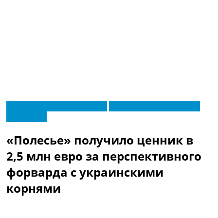
RU
Новости футбола Украины
Футбольные трансферы
UA
Эксклюзив
Главная
Меню
Новости футбола
«Полесье» получило ценник в
Видео
Трансферы
2,5 млн евро за перспективного
Новости футбола Украины
форварда с украинскими
Последние комментарии
Конкурс прогнозов
корнями
Логин
Рейтинги
Правила