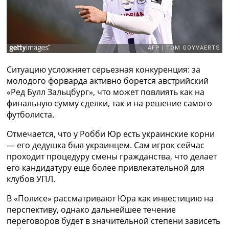
Рейтинг ФИФА
ТВ программа
RU
UA
Categories
Ситуацию усложняет серьезная конкуренция: за
молодого форварда активно борется австрийский
Главная
«Ред Булл Зальцбург», что может повлиять как на
Новости футбола
финальную сумму сделки, так и на решение самого
Видео
футболиста.
Трансферы
Отмечается, что у Робби Юр есть украинские корни
Новости футбола Украины
— его дедушка был украинцем. Сам игрок сейчас
Последние комментарии
проходит процедуру смены гражданства, что делает
Конкурс прогнозов
его кандидатуру еще более привлекательной для
Логин
клубов УПЛ.
Рейтинги
Правила
В «Полисе» рассматривают Юра как инвестицию на
Коллективный прогноз
перспективу, однако дальнейшее течение
Турниры
переговоров будет в значительной степени зависеть
Чемпионат Мира