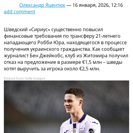
Олександр Яцентюк
—
16 января, 2026, 12:16
Коллективный прогноз
add comment
Турниры
Чемпионат Мира
Украина. Премьер-Лига
Шведский «Сириус» существенно повысил
Украина. Первая Лига
финансовые требования по трансферу 21-летнего
Лига Чемпионов
нападающего Робби Юра, находящегося в процессе
Англия. Премьер Лига
получения украинского гражданства. Как сообщает
Испания. Ла Лига
журналист Бен Джейкобс, клуб из Житомира получил
Другие Турниры >>>
отказ на предложение в размере €1,5 млн – шведы
Таблицы
хотят выручить за игрока около €2,5 млн.
Таблицы групп Чемпионата Мира
Украина. Премьер-Лига
Embed from Getty Images
Украина. Первая Лига
Лига Чемпионов. Таблицы групп
Англия. Премьер-Лига
Испания. Ла Лига
Все таблицы >>>
Рейтинги
Рейтинг стран УЕФА
Рейтинг клубов УЕФА