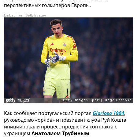
Рейтинг ФИФА
перспективных голкиперов Европы.
ТВ программа
Embed from Getty Images
RU
UA
Categories
Главная
Новости футбола
Видео
Трансферы
Новости футбола Украины
Последние комментарии
Конкурс прогнозов
Логин
Рейтинги
Как сообщает португальский портал
Glorioso 1904
,
Правила
руководство «орлов» и президент клуба Руй Кошта
Коллективный прогноз
инициировали процесс продления контракта с
Турниры
украинцем
Анатолием Трубиным
.
Чемпионат Мира