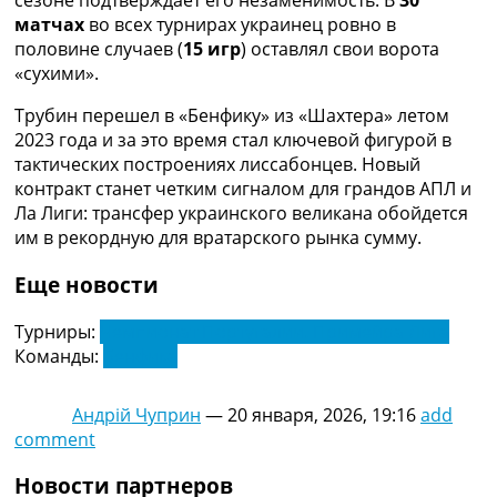
сезоне подтверждает его незаменимость. В
30
матчах
во всех турнирах украинец ровно в
половине случаев (
15 игр
) оставлял свои ворота
«сухими».
Трубин перешел в «Бенфику» из «Шахтера» летом
2023 года и за это время стал ключевой фигурой в
тактических построениях лиссабонцев. Новый
контракт станет четким сигналом для грандов АПЛ и
Ла Лиги: трансфер украинского великана обойдется
им в рекордную для вратарского рынка сумму.
Еще новости
Турниры:
Чемпионат Португалии. Примейра Лига
Команды:
Бенфика
Андрій Чуприн
—
20 января, 2026, 19:16
add
comment
Новости партнеров