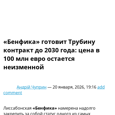
Коллективный прогноз
Турниры
Чемпионат Мира
Украина. Премьер-Лига
Украина. Первая Лига
Лига Чемпионов
Англия. Премьер Лига
«Бенфика» готовит Трубину
Испания. Ла Лига
контракт до 2030 года: цена в
Другие Турниры >>>
Таблицы
100 млн евро остается
Таблицы групп Чемпионата Мира
неизменной
Украина. Премьер-Лига
Украина. Первая Лига
Лига Чемпионов. Таблицы групп
Англия. Премьер-Лига
Андрій Чуприн
—
20 января, 2026, 19:16
add
Испания. Ла Лига
comment
Все таблицы >>>
Рейтинги
Рейтинг стран УЕФА
Лиссабонская
«Бенфика»
намерена надолго
Рейтинг клубов УЕФА
закрепить за собой статус одного из самых