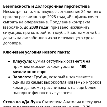
Украина. Премьер-Лига
Безопасность и долгосрочная перспектива
Украина. Первая Лига
Несмотря на то, что текущее соглашение 24-летнего
Лига Чемпионов
вратаря рассчитано до 2028 года, «Бенфика» хочет
Англия. Премьер Лига
сыграть на опережение. Продление контракта
Испания. Ла Лига
(вероятно, до
2030 года
) призвано исключить
Другие Турниры >>>
ситуацию, при которой топ-клубы Европы могли бы
Таблицы
давить на лиссабонцев из-за истекающего срока
Таблицы групп Чемпионата Мира
договора.
Украина. Премьер-Лига
Украина. Первая Лига
Ключевые условия нового пакта:
Лига Чемпионов. Таблицы групп
Клаусула:
Сумма отступных останется на
Англия. Премьер-Лига
прежнем «космическом» уровне —
100
Испания. Ла Лига
миллионов евро
.
Все таблицы >>>
Зарплата:
Трубин, который и так является
Рейтинги
одним из самых высокооплачиваемых игроков
Рейтинг стран УЕФА
команды, может рассчитывать на еще более
Рейтинг клубов УЕФА
выгодные финансовые условия.
Рейтинг ФИФА
ТВ программа
Стена на «Да Луж»
Статистика Анатолия в текущем