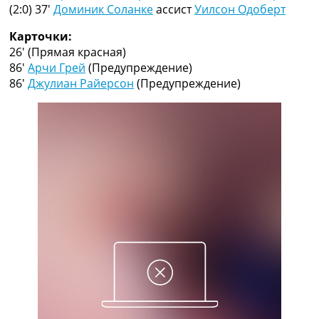
Рейтинг ФИФА
(2:0) 37′
Доминик Соланке
ассист
Уилсон Одоберт
ТВ программа
Карточки:
RU
26′
(Прямая красная)
UA
86′
Арчи Грей
(Предупреждение)
86′
Джулиан Райерсон
(Предупреждение)
Categories
Главная
Новости футбола
Видео
Трансферы
Новости футбола Украины
Последние комментарии
Конкурс прогнозов
Логин
Рейтинги
Правила
Коллективный прогноз
Турниры
Чемпионат Мира