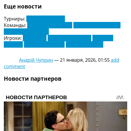
Еще новости
Турниры:
Лига Чемпионов
Команды:
Боруссия Дортмунд
Манчестер Юнайтед
Тоттенхэм Хотспурс
Игроки:
Арчи Грей
Джулиан Райерсон
Доминик
Соланке
Кристиан Ромеро
Уилсон Одоберт
Андрій Чуприн
—
21 января, 2026, 01:55
add
comment
Новости партнеров