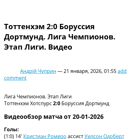
Коллективный прогноз
Турниры
Чемпионат Мира
Тоттенхэм 2:0 Боруссия
Украина. Премьер-Лига
Украина. Первая Лига
Дортмунд. Лига Чемпионов.
Лига Чемпионов
Этап Лиги. Видео
Англия. Премьер Лига
Испания. Ла Лига
Другие Турниры >>>
Таблицы
Андрій Чуприн
—
21 января, 2026, 01:55
add
Таблицы групп Чемпионата Мира
comment
Украина. Премьер-Лига
Украина. Первая Лига
Лига Чемпионов. Таблицы групп
Лига Чемпионов. Этап Лиги
Англия. Премьер-Лига
Тоттенхэм Хотспурс
2:0
Боруссия Дортмунд
Испания. Ла Лига
Все таблицы >>>
Видеообзор матча от 20-01-2026
Рейтинги
Рейтинг стран УЕФА
Голы:
Рейтинг клубов УЕФА
(1:0) 14′
Кристиан Ромеро
ассист
Уилсон Одоберт