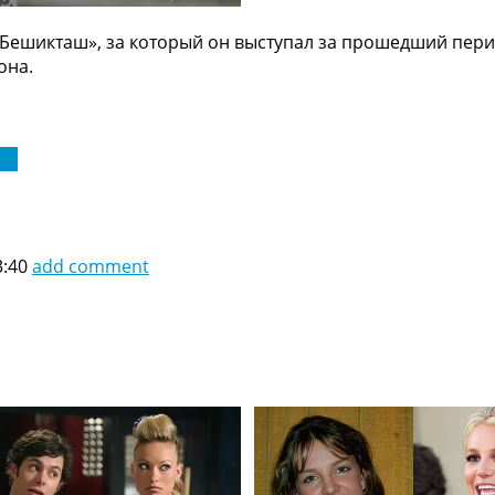
«Бешикташ», за который он выступал за прошедший пер
она.
га
3:40
add comment