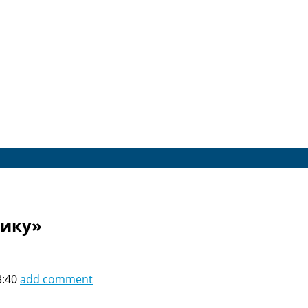
фику»
3:40
add comment