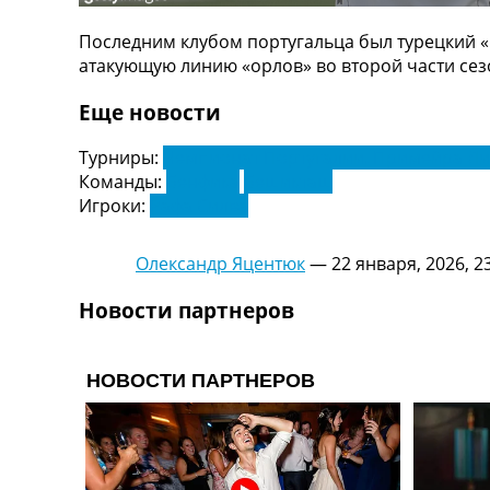
ТВ программа
Последним клубом португальца был турецкий 
RU
атакующую линию «орлов» во второй части сез
UA
Еще новости
Categories
Турниры:
Чемпионат Португалии. Примейра Ли
Главная
Команды:
Бенфика
Бешикташ
Новости футбола
Игроки:
Рафа Силва
Видео
Трансферы
Олександр Яцентюк
—
22 января, 2026, 2
Новости футбола Украины
Последние комментарии
Новости партнеров
Конкурс прогнозов
Логин
Рейтинги
Правила
Коллективный прогноз
Турниры
Чемпионат Мира
Украина. Премьер-Лига