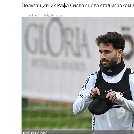
Полузащитник Рафа Силва снова стал игроком л
Турниры
Чемпионат Мира
Embed from Getty Images
Украина. Премьер-Лига
Украина. Первая Лига
Лига Чемпионов
Англия. Премьер Лига
Испания. Ла Лига
Другие Турниры >>>
Таблицы
Таблицы групп Чемпионата Мира
Украина. Премьер-Лига
Украина. Первая Лига
Лига Чемпионов. Таблицы групп
Англия. Премьер-Лига
Испания. Ла Лига
Все таблицы >>>
Рейтинги
Рейтинг стран УЕФА
Рейтинг клубов УЕФА
Рейтинг ФИФА