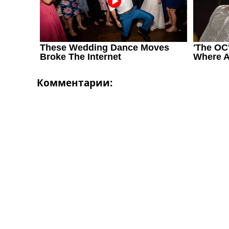
Украина. Первая Лига
Лига Чемпионов
Англия. Премьер Лига
Испания. Ла Лига
Другие Турниры >>>
Таблицы
Таблицы групп Чемпионата Мира
Комментарии:
Украина. Премьер-Лига
Украина. Первая Лига
Лига Чемпионов. Таблицы групп
Англия. Премьер-Лига
Испания. Ла Лига
Все таблицы >>>
Рейтинги
Рейтинг стран УЕФА
Рейтинг клубов УЕФА
Рейтинг ФИФА
ТВ программа