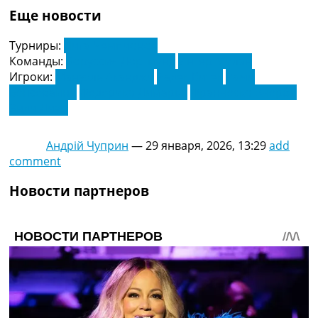
Еще новости
Турниры:
Лига Чемпионов
Команды:
Боруссия Дортмунд
Интер Милан
Игроки:
Мануэль Аканджи
Радек Витек
Рами
Бенсебаини
Федерико Димарко
Франческо Ачерби
Энди Диуф
Андрій Чуприн
—
29 января, 2026, 13:29
add
comment
Новости партнеров