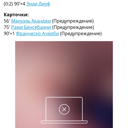
Рейтинг ФИФА
(0:2) 90’+4
Энди Диуф
ТВ программа
Карточки:
RU
56′
Мануэль Аканджи
(Предупреждение)
UA
75′
Рами Бенсебаини
(Предупреждение)
90’+1
Франческо Ачерби
(Предупреждение)
Categories
Главная
Новости футбола
Видео
Трансферы
Новости футбола Украины
Последние комментарии
Конкурс прогнозов
Логин
Рейтинги
Правила
Коллективный прогноз
Турниры
Чемпионат Мира