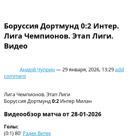
Коллективный прогноз
Турниры
Чемпионат Мира
Боруссия Дортмунд 0:2 Интер.
Украина. Премьер-Лига
Украина. Первая Лига
Лига Чемпионов. Этап Лиги.
Лига Чемпионов
Видео
Англия. Премьер Лига
Испания. Ла Лига
Другие Турниры >>>
Таблицы
Андрій Чуприн
—
29 января, 2026, 13:29
add
Таблицы групп Чемпионата Мира
comment
Украина. Премьер-Лига
Украина. Первая Лига
Лига Чемпионов. Таблицы групп
Лига Чемпионов. Этап Лиги
Англия. Премьер-Лига
Боруссия Дортмунд
0:2
Интер Милан
Испания. Ла Лига
Все таблицы >>>
Видеообзор матча от 28-01-2026
Рейтинги
Рейтинг стран УЕФА
Голы:
Рейтинг клубов УЕФА
(0:1) 80′
Радек Витек