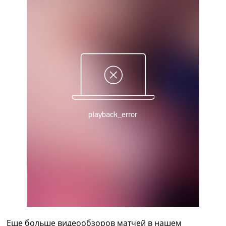
Рейтинг ФИФА
ТВ программа
RU
UA
Categories
Главная
Новости футбола
Видео
Трансферы
Новости футбола Украины
Последние комментарии
Конкурс прогнозов
Логин
Рейтинги
Правила
Коллективный прогноз
Турниры
Чемпионат Мира
Еще больше видеообзоров матчей в нашем