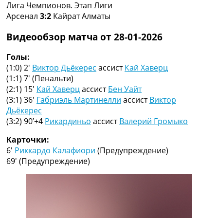
Лига Чемпионов. Этап Лиги
Коллективный прогноз
Арсенал
3:2
Кайрат Алматы
Турниры
Чемпионат Мира
Видеообзор матча от 28-01-2026
Украина. Премьер-Лига
Украина. Первая Лига
Голы:
Лига Чемпионов
(1:0) 2′
Виктор Дьёкерес
ассист
Кай Хаверц
Англия. Премьер Лига
(1:1) 7′
(Пенальти)
Испания. Ла Лига
(2:1) 15′
Кай Хаверц
ассист
Бен Уайт
Другие Турниры >>>
(3:1) 36′
Габриэль Мартинелли
ассист
Виктор
Таблицы
Дьёкерес
Таблицы групп Чемпионата Мира
(3:2) 90’+4
Рикардиньо
ассист
Валерий Громыко
Украина. Премьер-Лига
Украина. Первая Лига
Карточки:
Лига Чемпионов. Таблицы групп
6′
Риккардо Калафиори
(Предупреждение)
Англия. Премьер-Лига
69′
(Предупреждение)
Испания. Ла Лига
Все таблицы >>>
Рейтинги
Рейтинг стран УЕФА
Рейтинг клубов УЕФА