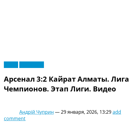
RU
Видео
Эксклюзив
UA
Главная
Меню
Арсенал 3:2 Кайрат Алматы. Лига
Новости футбола
Видео
Чемпионов. Этап Лиги. Видео
Трансферы
Новости футбола Украины
Последние комментарии
Андрій Чуприн
—
29 января, 2026, 13:29
add
Конкурс прогнозов
comment
Логин
Рейтинги
Правила