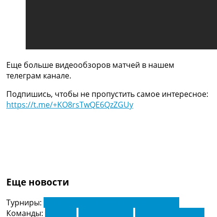
Украина. Премьер-Лига
Украина. Первая Лига
Лига Чемпионов
Англия. Премьер Лига
Испания. Ла Лига
Другие Турниры >>>
Еще больше видеообзоров матчей в нашем
Таблицы
телеграм канале.
Таблицы групп Чемпионата Мира
Украина. Премьер-Лига
Подпишись, чтобы не пропустить самое интересное:
Украина. Первая Лига
https://t.me/+KO8rsTwQE6QzZGUy
Лига Чемпионов. Таблицы групп
Англия. Премьер-Лига
Испания. Ла Лига
Все таблицы >>>
Рейтинги
Рейтинг стран УЕФА
Рейтинг клубов УЕФА
Еще новости
Рейтинг ФИФА
ТВ программа
Турниры:
Чемпионат Англии по футболу. АПЛ
Команды:
Арсенал
Лидс Юнайтед
Ньюкасл Юнайтед