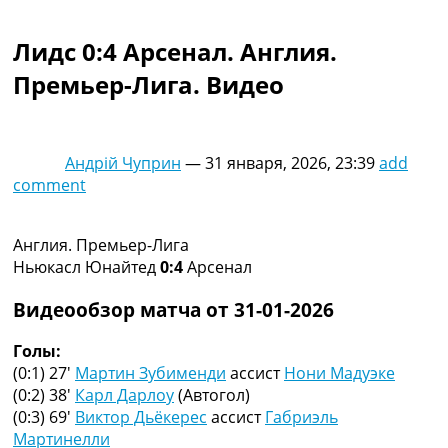
Коллективный прогноз
Турниры
Лидс 0:4 Арсенал. Англия.
Чемпионат Мира
Премьер-Лига. Видео
Украина. Премьер-Лига
Украина. Первая Лига
Лига Чемпионов
Англия. Премьер Лига
Андрій Чуприн
—
31 января, 2026, 23:39
add
Испания. Ла Лига
comment
Другие Турниры >>>
Таблицы
Таблицы групп Чемпионата Мира
Англия. Премьер-Лига
Украина. Премьер-Лига
Ньюкасл Юнайтед
0:4
Арсенал
Украина. Первая Лига
Лига Чемпионов. Таблицы групп
Видеообзор матча от 31-01-2026
Англия. Премьер-Лига
Испания. Ла Лига
Голы:
Все таблицы >>>
(0:1) 27′
Мартин Зубименди
ассист
Нони Мадуэке
Рейтинги
(0:2) 38′
Карл Дарлоу
(Автогол)
Рейтинг стран УЕФА
(0:3) 69′
Виктор Дьёкерес
ассист
Габриэль
Рейтинг клубов УЕФА
Мартинелли