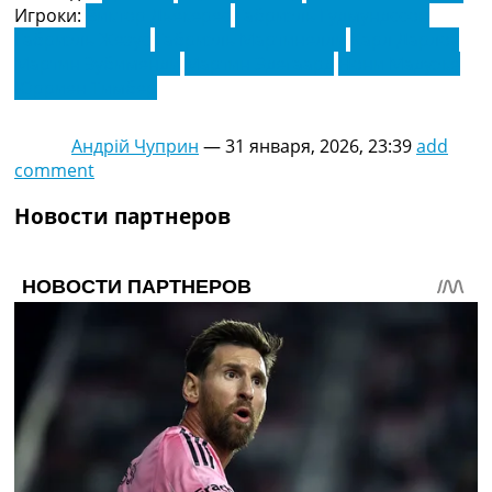
Игроки:
Виктор Дьёкерес
Габриэль Гудмундссон
Габриэль Жезус
Габриэль Мартинелли
Карл Дарлоу
Мартин Зубименди
Мартин Эдегаард
Нони Мадуэке
Юрриен Тимбер
Андрій Чуприн
—
31 января, 2026, 23:39
add
comment
Новости партнеров