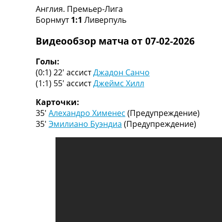
Англия. Премьер-Лига
Турниры
Борнмут
1:1
Ливерпуль
Чемпионат Мира
Украина. Премьер-Лига
Видеообзор матча от 07-02-2026
Украина. Первая Лига
Лига Чемпионов
Голы:
Англия. Премьер Лига
(0:1) 22′
ассист
Джадон Санчо
Испания. Ла Лига
(1:1) 55′
ассист
Джеймс Хилл
Другие Турниры >>>
Таблицы
Карточки:
Таблицы групп Чемпионата Мира
35′
Алехандро Хименес
(Предупреждение)
Украина. Премьер-Лига
35′
Эмилиано Буэндиа
(Предупреждение)
Украина. Первая Лига
Лига Чемпионов. Таблицы групп
Англия. Премьер-Лига
Испания. Ла Лига
Все таблицы >>>
Рейтинги
Рейтинг стран УЕФА
Рейтинг клубов УЕФА
Рейтинг ФИФА