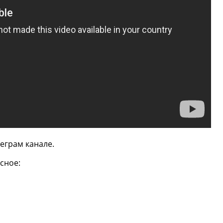
еграм канале.
сное: