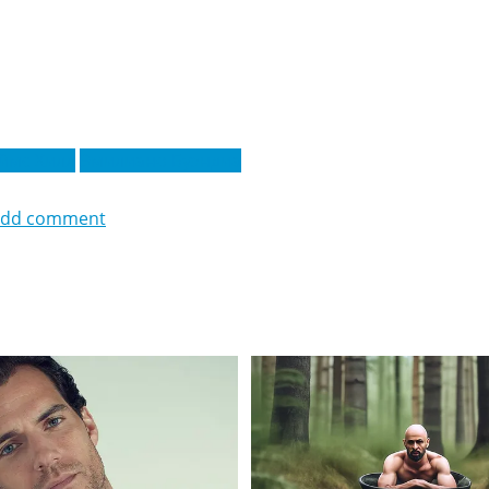
ймс Хилл
Эмилиано Буэндиа
add comment