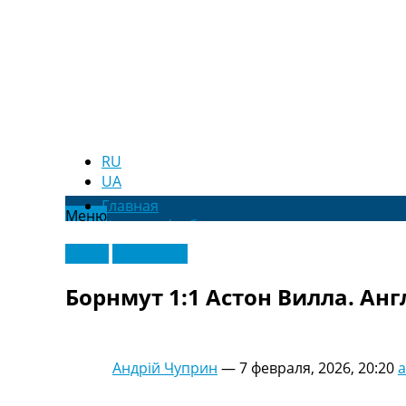
RU
UA
Главная
Меню
Новости футбола
Видео
Видео
Эксклюзив
Трансферы
Новости футбола Украины
Борнмут 1:1 Астон Вилла. Ан
Последние комментарии
Конкурс прогнозов
Логин
Рейтинги
Андрій Чуприн
—
7 февраля, 2026, 20:20
Правила
Коллективный прогноз