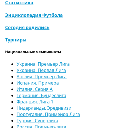
Статистика
Энциклопедия Футбола
Сегодня родились
Турниры
Национальные чемпионаты
Украина. Премьер Лига
Украина. Первая Лига
Англия. Премьер Лига
Испания. Примера
Италия. Серия А
Германия. Бундеслига
Франция. Лига 1
Нидерланды. Эредивизи
Португалия. Примейра Лига
Турция. Суперлига
Россия. Премьер-лига