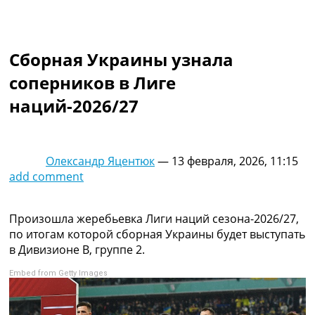
Коллективный прогноз
Турниры
Чемпионат Мира
Сборная Украины узнала
Украина. Премьер-Лига
Украина. Первая Лига
соперников в Лиге
Лига Чемпионов
наций-2026/27
Англия. Премьер Лига
Испания. Ла Лига
Другие Турниры >>>
Таблицы
Олександр Яцентюк
—
13 февраля, 2026, 11:15
Таблицы групп Чемпионата Мира
add comment
Украина. Премьер-Лига
Украина. Первая Лига
Лига Чемпионов. Таблицы групп
Произошла жеребьевка Лиги наций сезона-2026/27,
Англия. Премьер-Лига
по итогам которой сборная Украины будет выступать
Испания. Ла Лига
в Дивизионе B, группе 2.
Все таблицы >>>
Embed from Getty Images
Рейтинги
Рейтинг стран УЕФА
Рейтинг клубов УЕФА