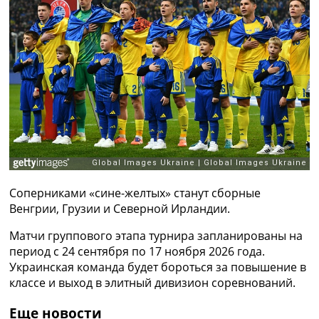
Рейтинг ФИФА
ТВ программа
RU
UA
Categories
Главная
Новости футбола
Видео
Трансферы
Новости футбола Украины
Соперниками «сине-желтых» станут сборные
Последние комментарии
Венгрии, Грузии и Северной Ирландии.
Конкурс прогнозов
Матчи группового этапа турнира запланированы на
Логин
период с 24 сентября по 17 ноября 2026 года.
Рейтинги
Украинская команда будет бороться за повышение в
Правила
классе и выход в элитный дивизион соревнований.
Коллективный прогноз
Турниры
Еще новости
Чемпионат Мира