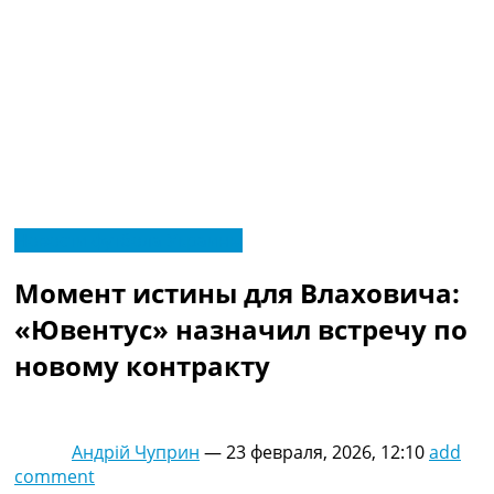
RU
Новости футбола Украины
UA
Главная
Меню
Момент истины для Влаховича:
Новости футбола
Видео
«Ювентус» назначил встречу по
Трансферы
новому контракту
Новости футбола Украины
Последние комментарии
Конкурс прогнозов
Логин
Андрій Чуприн
—
23 февраля, 2026, 12:10
add
Рейтинги
comment
Правила