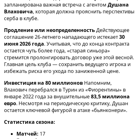
Рейтинг ФИФА
запланирована важная встреча с агентом
Душана
ТВ программа
Влаховича
, которая должна прояснить перспективы
серба в клубе.
RU
UA
Продление или неопределенность
Действующее
соглашение 26-летнего нападающего истекает
30
Categories
июня 2026 года
. Учитывая, что до конца контракта
остается чуть более года, «старая синьора»
Главная
стремится пролонгировать договор уже этой весной.
Новости футбола
Главная цель клуба — сохранить ведущего игрока и
Видео
избежать риска его ухода по заниженной цене.
Трансферы
Новости футбола Украины
Инвестиция на 80 миллионов
Напомним,
Последние комментарии
Влахович перебрался в Турин из «Фиорентины» в
Конкурс прогнозов
январе 2022 года за внушительные
83,5 миллиона
Логин
евро
. Несмотря на периодическую критику, Душан
Рейтинги
остается ключевой фигурой в атаке «бьянконери».
Правила
Статистика сезона:
Коллективный прогноз
Турниры
Матчей:
17
Чемпионат Мира