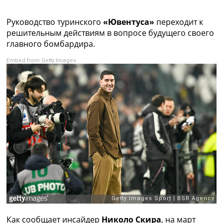
Коллективный прогноз
Турниры
Руководство туринского
«Ювентуса»
переходит к
Чемпионат Мира
решительным действиям в вопросе будущего своего
Украина. Премьер-Лига
главного бомбардира.
Украина. Первая Лига
Embed from Getty Images
Лига Чемпионов
Англия. Премьер Лига
Испания. Ла Лига
Другие Турниры >>>
Таблицы
Таблицы групп Чемпионата Мира
Украина. Премьер-Лига
Украина. Первая Лига
Лига Чемпионов. Таблицы групп
Англия. Премьер-Лига
Испания. Ла Лига
Все таблицы >>>
Рейтинги
Рейтинг стран УЕФА
Рейтинг клубов УЕФА
Как сообщает инсайдер
Николо Скира
, на март