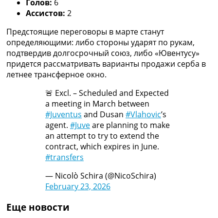
Голов:
6
Украина. Премьер-Лига
Ассистов:
2
Украина. Первая Лига
Лига Чемпионов
Предстоящие переговоры в марте станут
Англия. Премьер Лига
определяющими: либо стороны ударят по рукам,
Испания. Ла Лига
подтвердив долгосрочный союз, либо «Ювентусу»
Другие Турниры >>>
придется рассматривать варианты продажи серба в
Таблицы
летнее трансферное окно.
Таблицы групп Чемпионата Мира
🚨 Excl. – Scheduled and Expected
Украина. Премьер-Лига
a meeting in March between
Украина. Первая Лига
#Juventus
and Dusan
#Vlahovic
’s
Лига Чемпионов. Таблицы групп
agent.
#Juve
are planning to make
Англия. Премьер-Лига
an attempt to try to extend the
Испания. Ла Лига
contract, which expires in June.
Все таблицы >>>
#transfers
Рейтинги
Рейтинг стран УЕФА
— Nicolò Schira (@NicoSchira)
Рейтинг клубов УЕФА
February 23, 2026
Рейтинг ФИФА
ТВ программа
Еще новости