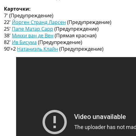
Рейтинг ФИФА
Карточки:
ТВ программа
7′
(Предупреждение)
RU
22′
Йорген Странд Ларсен
(Предупреждение)
UA
25′
Папе Матар Сарр
(Предупреждение)
38′
Микки ван де Вен
(Прямая красная)
Categories
82′
Ив Бисума
(Предупреждение)
90’+2
Натаниэль Клайн
(Предупреждение)
Главная
Новости футбола
Видео
Трансферы
Новости футбола Украины
Последние комментарии
Конкурс прогнозов
Логин
Рейтинги
Правила
Коллективный прогноз
Турниры
Чемпионат Мира