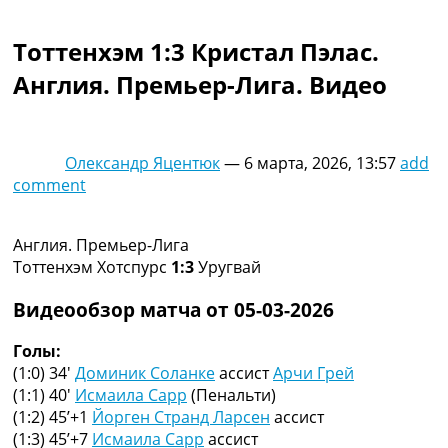
Коллективный прогноз
Турниры
Тоттенхэм 1:3 Кристал Пэлас.
Чемпионат Мира
Англия. Премьер-Лига. Видео
Украина. Премьер-Лига
Украина. Первая Лига
Лига Чемпионов
Англия. Премьер Лига
Олександр Яцентюк
—
6 марта, 2026, 13:57
add
Испания. Ла Лига
comment
Другие Турниры >>>
Таблицы
Таблицы групп Чемпионата Мира
Англия. Премьер-Лига
Украина. Премьер-Лига
Тоттенхэм Хотспурс
1:3
Уругвай
Украина. Первая Лига
Лига Чемпионов. Таблицы групп
Видеообзор матча от 05-03-2026
Англия. Премьер-Лига
Испания. Ла Лига
Голы:
Все таблицы >>>
(1:0) 34′
Доминик Соланке
ассист
Арчи Грей
Рейтинги
(1:1) 40′
Исмаила Сарр
(Пенальти)
Рейтинг стран УЕФА
(1:2) 45’+1
Йорген Странд Ларсен
ассист
Рейтинг клубов УЕФА
(1:3) 45’+7
Исмаила Сарр
ассист