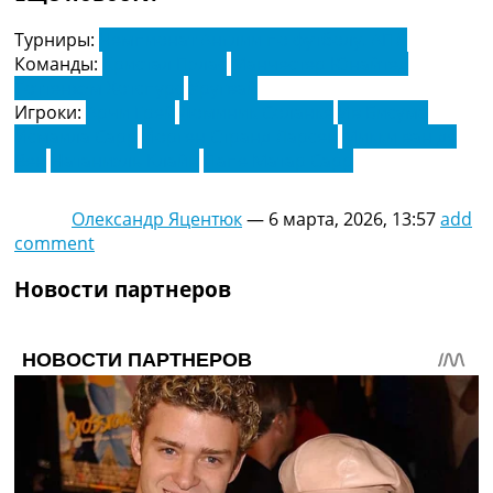
Турниры:
Чемпионат Англии по футболу. АПЛ
Команды:
Кристал Пэлас
Манчестер Юнайтед
Тоттенхэм Хотспурс
Уругвай
Игроки:
Арчи Грей
Доминик Соланке
Ив Бисума
Исмаила Сарр
Йорген Странд Ларсен
Микки ван де
Вен
Натаниэль Клайн
Папе Матар Сарр
Олександр Яцентюк
—
6 марта, 2026, 13:57
add
comment
Новости партнеров