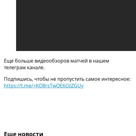
Украина. Премьер-Лига
Украина. Первая Лига
Лига Чемпионов
Англия. Премьер Лига
Испания. Ла Лига
Другие Турниры >>>
Таблицы
Таблицы групп Чемпионата Мира
Украина. Премьер-Лига
Еще больше видеообзоров матчей в нашем
Украина. Первая Лига
телеграм канале.
Лига Чемпионов. Таблицы групп
Англия. Премьер-Лига
Подпишись, чтобы не пропустить самое интересное:
Испания. Ла Лига
https://t.me/+KO8rsTwQE6QzZGUy
Все таблицы >>>
Рейтинги
Рейтинг стран УЕФА
Рейтинг клубов УЕФА
Рейтинг ФИФА
ТВ программа
Еще новости