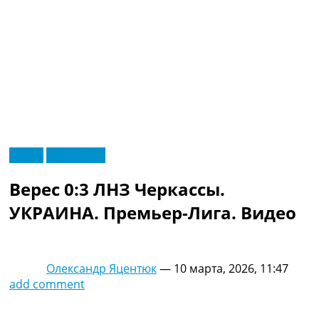
RU
Видео
Эксклюзив
UA
Главная
Меню
Верес 0:3 ЛНЗ Черкассы.
Новости футбола
Видео
УКРАИНА. Премьер-Лига. Видео
Трансферы
Новости футбола Украины
Последние комментарии
Олександр Яцентюк
—
10 марта, 2026, 11:47
Конкурс прогнозов
add comment
Логин
Рейтинги
Правила