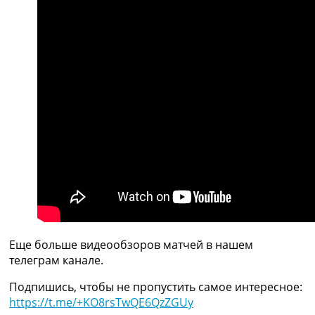
Рейтинг ФИФА
ТВ программа
RU
UA
Categories
Главная
Новости футбола
Видео
Трансферы
Новости футбола Украины
Последние комментарии
Конкурс прогнозов
Логин
Еще больше видеообзоров матчей в нашем
Рейтинги
телеграм канале.
Правила
Коллективный прогноз
Подпишись, чтобы не пропустить самое интересное:
Турниры
https://t.me/+KO8rsTwQE6QzZGUy
Чемпионат Мира