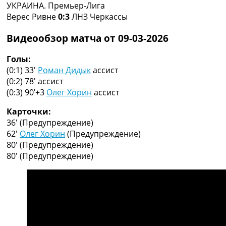
УКРАИНА. Премьер-Лига
Коллективный прогноз
Верес Ривне
0:3
ЛНЗ Черкассы
Турниры
Чемпионат Мира
Видеообзор матча от 09-03-2026
Украина. Премьер-Лига
Украина. Первая Лига
Голы:
Лига Чемпионов
(0:1) 33′
Роман Дидык
ассист
Англия. Премьер Лига
(0:2) 78′
ассист
Испания. Ла Лига
(0:3) 90’+3
Олег Хорин
ассист
Другие Турниры >>>
Таблицы
Карточки:
Таблицы групп Чемпионата Мира
36′
(Предупреждение)
Украина. Премьер-Лига
62′
Олег Хорин
(Предупреждение)
Украина. Первая Лига
80′
(Предупреждение)
Лига Чемпионов. Таблицы групп
80′
(Предупреждение)
Англия. Премьер-Лига
Испания. Ла Лига
Все таблицы >>>
Рейтинги
Рейтинг стран УЕФА
Рейтинг клубов УЕФА