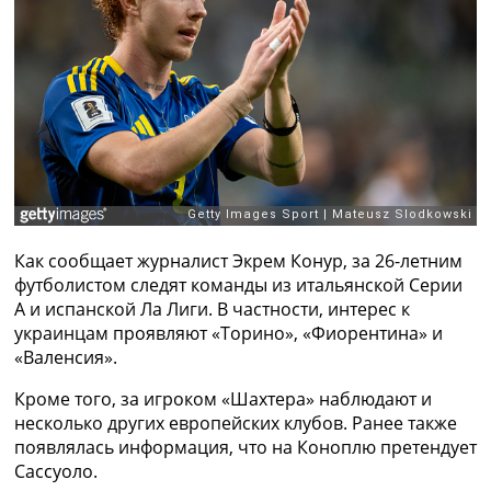
Рейтинг ФИФА
ТВ программа
RU
UA
Categories
Главная
Новости футбола
Видео
Как сообщает журналист Экрем Конур, за 26-летним
Трансферы
футболистом следят команды из итальянской Серии
Новости футбола Украины
А и испанской Ла Лиги. В частности, интерес к
Последние комментарии
украинцам проявляют «Торино», «Фиорентина» и
Конкурс прогнозов
«Валенсия».
Логин
Рейтинги
Кроме того, за игроком «Шахтера» наблюдают и
Правила
несколько других европейских клубов. Ранее также
Коллективный прогноз
появлялась информация, что на Коноплю претендует
Турниры
Сассуоло.
Чемпионат Мира