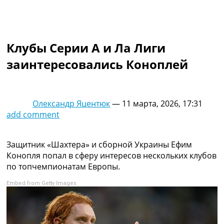
Коллективный прогноз
Турниры
Чемпионат Мира
Украина. Премьер-Лига
Клубы Серии А и Ла Лиги
Украина. Первая Лига
заинтересовались Коноплей
Лига Чемпионов
Англия. Премьер Лига
Испания. Ла Лига
Другие Турниры >>>
Олександр Яцентюк
—
11 марта, 2026, 17:31
Таблицы
add comment
Таблицы групп Чемпионата Мира
Украина. Премьер-Лига
Украина. Первая Лига
Защитник «Шахтера» и сборной Украины Ефим
Лига Чемпионов. Таблицы групп
Конопля попал в сферу интересов нескольких клубов
Англия. Премьер-Лига
по топчемпионатам Европы.
Испания. Ла Лига
Embed from Getty Images
Все таблицы >>>
Рейтинги
Рейтинг стран УЕФА
Рейтинг клубов УЕФА