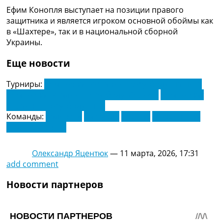
Украина. Премьер-Лига
Ефим Конопля выступает на позиции правого
Украина. Первая Лига
защитника и является игроком основной обоймы как
Лига Чемпионов
в «Шахтере», так и в национальной сборной
Англия. Премьер Лига
Украины.
Испания. Ла Лига
Другие Турниры >>>
Еще новости
Таблицы
Таблицы групп Чемпионата Мира
Турниры:
Чемпионат Испании по футболу. Ла Лига
Украина. Премьер-Лига
Чемпионат Италии по футболу. Серия А
Чемпионат
Украина. Первая Лига
Украины по футболу. УПЛ
Лига Чемпионов. Таблицы групп
Команды:
Валенсия
Сассуоло
Торино
Фиорентина
Англия. Премьер-Лига
Шахтер Донецк
Испания. Ла Лига
Все таблицы >>>
Олександр Яцентюк
—
11 марта, 2026, 17:31
Рейтинги
add comment
Рейтинг стран УЕФА
Рейтинг клубов УЕФА
Новости партнеров
Рейтинг ФИФА
ТВ программа