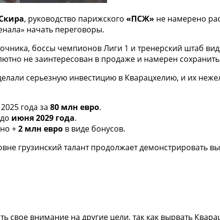
Скира
, руководство парижского
«ПСЖ»
не намерено рас
енала» начать переговоры.
чника, боссы чемпионов Лиги 1 и тренерский штаб видя
лютно не заинтересован в продаже и намерен сохранить 
елали серьезную инвестицию в Кварацхелию, и их нежел
2025 года за
80 млн евро
.
 до
июня 2029 года
.
нно +
2 млн евро
в виде бонусов.
вне грузинский талант продолжает демонстрировать выс
ить свое внимание на другие цели, так как вырвать Квар