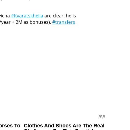
hvicha
#Kvaratskhelia
are clear: he is
M/year + 2M as bonuses).
#transfers