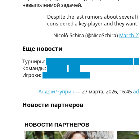
невыполнимой задачей.
Украина. Первая Лига
Лига Чемпионов
Despite the last rumors about several 
Англия. Премьер Лига
considered a key-player and they want
Испания. Ла Лига
Другие Турниры >>>
— Nicolò Schira (@NicoSchira)
March 2
Таблицы
Таблицы групп Чемпионата Мира
Еще новости
Украина. Премьер-Лига
Украина. Первая Лига
Турниры:
Чемпионат Англии по футболу. АПЛ
Ч
Лига Чемпионов. Таблицы групп
Команды:
Арсенал
ПСЖ
Англия. Премьер-Лига
Игроки:
Хвича Кварацхелия
Испания. Ла Лига
Все таблицы >>>
Андрій Чуприн
—
27 марта, 2026, 16:45
a
Рейтинги
Рейтинг стран УЕФА
Новости партнеров
Рейтинг клубов УЕФА
Рейтинг ФИФА
ТВ программа