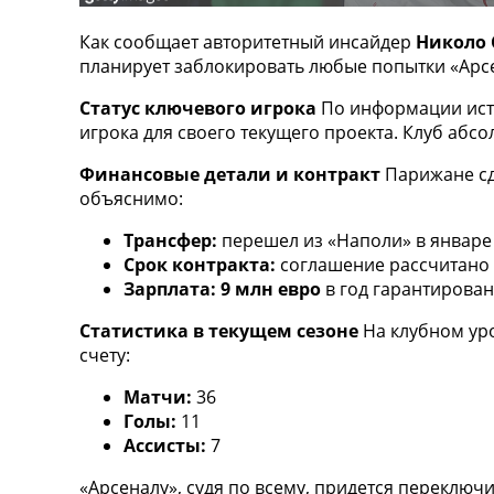
ТВ программа
Как сообщает авторитетный инсайдер
Николо 
RU
планирует заблокировать любые попытки «Арс
UA
Статус ключевого игрока
По информации исто
Categories
игрока для своего текущего проекта. Клуб абсо
Главная
Финансовые детали и контракт
Парижане сд
Новости футбола
объяснимо:
Видео
Трансфер:
перешел из «Наполи» в январе 
Трансферы
Срок контракта:
соглашение рассчитано
Новости футбола Украины
Зарплата:
9 млн евро
в год гарантирова
Последние комментарии
Конкурс прогнозов
Статистика в текущем сезоне
На клубном уро
Логин
счету:
Рейтинги
Правила
Матчи:
36
Коллективный прогноз
Голы:
11
Турниры
Ассисты:
7
Чемпионат Мира
«Арсеналу», судя по всему, придется переключ
Украина. Премьер-Лига