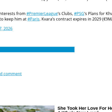
interests from
#PremierLeague
’s Clubs,
#PSG
’s Plans for K
 to keep him at
#Paris
. Kvara’s contract expires in 2029 (€9
7, 2026
емпионат Франции по футболу. Лига 1
dd comment