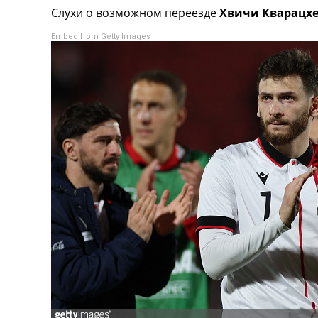
Слухи о возможном переезде
Хвичи Кварацх
Турниры
Чемпионат Мира
Embed from Getty Images
Украина. Премьер-Лига
Украина. Первая Лига
Лига Чемпионов
Англия. Премьер Лига
Испания. Ла Лига
Другие Турниры >>>
Таблицы
Таблицы групп Чемпионата Мира
Украина. Премьер-Лига
Украина. Первая Лига
Лига Чемпионов. Таблицы групп
Англия. Премьер-Лига
Испания. Ла Лига
Все таблицы >>>
Рейтинги
Рейтинг стран УЕФА
Рейтинг клубов УЕФА
Рейтинг ФИФА