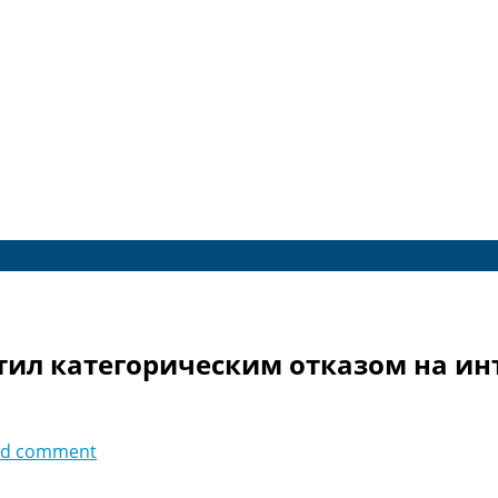
ил категорическим отказом на инт
dd comment