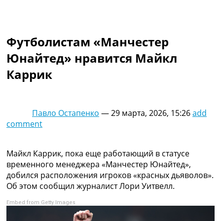
Коллективный прогноз
Турниры
Чемпионат Мира
Футболистам «Манчестер
Украина. Премьер-Лига
Украина. Первая Лига
Юнайтед» нравится Майкл
Лига Чемпионов
Каррик
Англия. Премьер Лига
Испания. Ла Лига
Другие Турниры >>>
Таблицы
Павло Остапенко
—
29 марта, 2026, 15:26
add
Таблицы групп Чемпионата Мира
comment
Украина. Премьер-Лига
Украина. Первая Лига
Лига Чемпионов. Таблицы групп
Майкл Каррик, пока еще работающий в статусе
Англия. Премьер-Лига
временного менеджера «Манчестер Юнайтед»,
Испания. Ла Лига
добился расположения игроков «красных дьяволов».
Все таблицы >>>
Об этом сообщил журналист Лори Уитвелл.
Рейтинги
Embed from Getty Images
Рейтинг стран УЕФА
Рейтинг клубов УЕФА