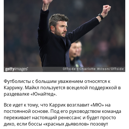
Рейтинг ФИФА
ТВ программа
RU
UA
Categories
Главная
Новости футбола
Видео
Трансферы
Новости футбола Украины
Футболисты с большим уважением относятся к
Последние комментарии
Каррику. Майкл пользуется всецелой поддержкой в
Конкурс прогнозов
раздевалке «Юнайтед».
Логин
Рейтинги
Все идет к тому, что Каррик возглавит «МЮ» на
Правила
постоянной основе. Под его руководством команда
Коллективный прогноз
переживает настоящий ренессанс и будет просто
Турниры
дико, если боссы «красных дьяволов» позовут
Чемпионат Мира