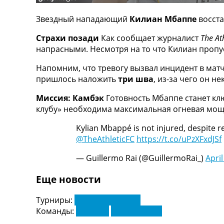
ТВ программа
Звездный нападающий
Килиан Мбаппе
восста
RU
UA
Страхи позади
Как сообщает журналист
The Ath
напрасными. Несмотря на то что Килиан пропу
Categories
Напомним, что тревогу вызвал инцидент в мат
Главная
пришлось наложить
три шва
, из-за чего он 
Новости футбола
Миссия: Камбэк
Готовность Мбаппе станет кл
Видео
клубу» необходима максимальная огневая мощь
Трансферы
Новости футбола Украины
Kylian Mbappé is not injured, despite r
Последние комментарии
@TheAthleticFC
https://t.co/uPzXFxdJSf
Конкурс прогнозов
Логин
— Guillermo Rai (@GuillermoRai_)
April
Рейтинги
Правила
Еще новости
Коллективный прогноз
Турниры
Турниры:
Лига Чемпионов
Чемпионат Мира
Команды:
Бавария
Реал Мадрид
Украина. Премьер-Лига