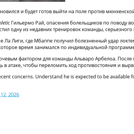
новился и будет готов выйти на поле против мюнхенско
letic
Гильермо Рай, опасения болельщиков по поводу в
стил одну из недавних тренировок команды, серьезного
че Ла Лиги, где Мбаппе получил болезненный удар локт
некоторое время занимался по индивидуальной программ
ючевым фактором для команды Альваро Арбелоа. После п
 в атаке, чтобы переломить ход противостояния и вырва
ecent concerns. Understand he is expected to be available fo
 12, 2026