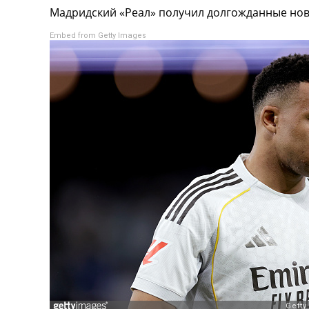
Мадридский «Реал» получил долгожданные нов
Турниры
Чемпионат Мира
Embed from Getty Images
Украина. Премьер-Лига
Украина. Первая Лига
Лига Чемпионов
Англия. Премьер Лига
Испания. Ла Лига
Другие Турниры >>>
Таблицы
Таблицы групп Чемпионата Мира
Украина. Премьер-Лига
Украина. Первая Лига
Лига Чемпионов. Таблицы групп
Англия. Премьер-Лига
Испания. Ла Лига
Все таблицы >>>
Рейтинги
Рейтинг стран УЕФА
Рейтинг клубов УЕФА
Рейтинг ФИФА