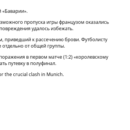
й «Баварии».
озможного пропуска игры французом оказались
 повреждения удалось избежать.
ем, приведший к рассечению брови. Футболисту
е отдельно от общей группы.
оражения в первом матче (1:2) «королевскому
ть путевку в полуфинал.
r the crucial clash in Munich.