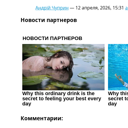
Украина. Первая Лига
Андрій Чуприн
—
12 апреля, 2026, 15:31
a
Лига Чемпионов
Англия. Премьер Лига
Новости партнеров
Испания. Ла Лига
Другие Турниры >>>
Таблицы
Таблицы групп Чемпионата Мира
Украина. Премьер-Лига
Украина. Первая Лига
Лига Чемпионов. Таблицы групп
Англия. Премьер-Лига
Испания. Ла Лига
Все таблицы >>>
Рейтинги
Рейтинг стран УЕФА
Рейтинг клубов УЕФА
Рейтинг ФИФА
ТВ программа
Комментарии: