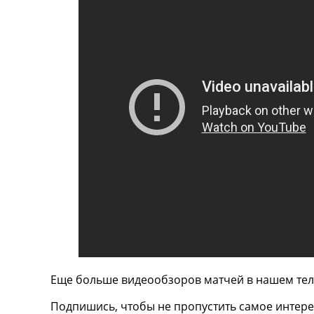
ТВ программа
RU
UA
Categories
Главная
Новости футбола
Видео
Трансферы
Новости футбола Украины
Последние комментарии
Конкурс прогнозов
Логин
Рейтинги
Правила
Коллективный прогноз
Еще больше видеообзоров матчей в нашем тел
Турниры
Чемпионат Мира
Подпишись, чтобы не пропустить самое интере
Украина. Премьер-Лига