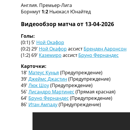
Англия. Премьер-Лига
Турниры
Борнмут
1:2
Ньюкасл Юнайтед
Чемпионат Мира
Украина. Премьер-Лига
Видеообзор матча от 13-04-2026
Украина. Первая Лига
Лига Чемпионов
Голы:
Англия. Премьер Лига
(0:1) 5′
Ной Окафор
Испания. Ла Лига
(0:2) 29′
Ной Окафор
ассист
Бренден Ааронсон
Другие Турниры >>>
(1:2) 69′
Каземиро
ассист
Бруно Фернандес
Таблицы
Таблицы групп Чемпионата Мира
Карточки:
Украина. Премьер-Лига
18′
Матеус Кунья
(Предупреждение)
Украина. Первая Лига
39′
Джеймс Джастин
(Предупреждение)
Лига Чемпионов. Таблицы групп
49′
Люк Шоу
(Предупреждение)
Англия. Премьер-Лига
56′
Лисандро Мартинес
(Прямая красная)
Испания. Ла Лига
64′
Бруно Фернандес
(Предупреждение)
Все таблицы >>>
86′
Итан Ампаду
(Предупреждение)
Рейтинги
Рейтинг стран УЕФА
Рейтинг клубов УЕФА
Рейтинг ФИФА