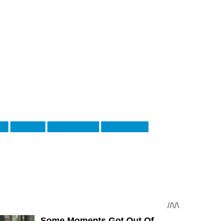
ес
Люк Шоу
Матеус Кунья
Ной Окафор