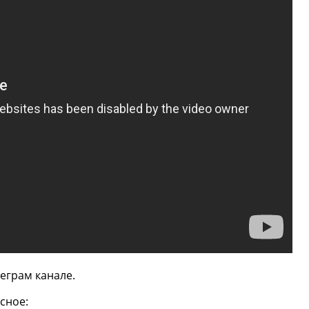
еграм канале.
сное: