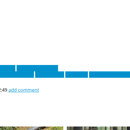
найтед
Ньюкасл Юнайтед
жеймс Джастин
Итан Ампаду
Каземиро
Лисандро Мартин
2:49
add comment