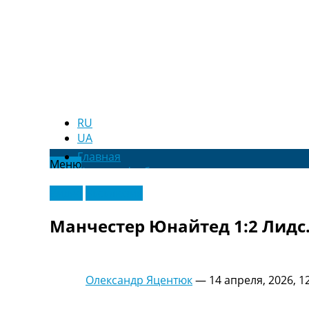
RU
UA
Главная
Меню
Новости футбола
Видео
Видео
Эксклюзив
Трансферы
Новости футбола Украины
Манчестер Юнайтед 1:2 Лидс.
Последние комментарии
Конкурс прогнозов
Логин
Рейтинги
Олександр Яцентюк
—
14 апреля, 2026, 1
Правила
Коллективный прогноз