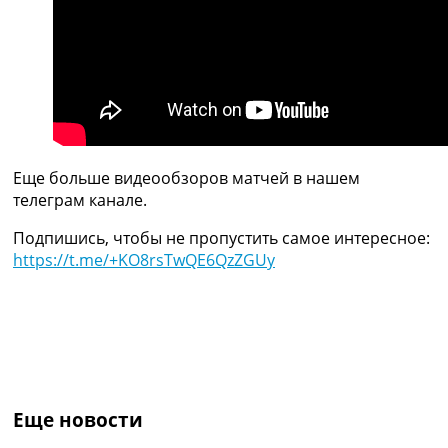
Украина. Премьер-Лига
Украина. Первая Лига
Лига Чемпионов
Англия. Премьер Лига
Испания. Ла Лига
Другие Турниры >>>
Таблицы
Таблицы групп Чемпионата Мира
Еще больше видеообзоров матчей в нашем
Украина. Премьер-Лига
телеграм канале.
Украина. Первая Лига
Лига Чемпионов. Таблицы групп
Подпишись, чтобы не пропустить самое интересное:
Англия. Премьер-Лига
https://t.me/+KO8rsTwQE6QzZGUy
Испания. Ла Лига
Все таблицы >>>
Рейтинги
Рейтинг стран УЕФА
Рейтинг клубов УЕФА
Рейтинг ФИФА
ТВ программа
Еще новости