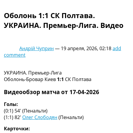
Коллективный прогноз
Турниры
Оболонь 1:1 СК Полтава.
Чемпионат Мира
УКРАИНА. Премьер-Лига. Видео
Украина. Премьер-Лига
Украина. Первая Лига
Лига Чемпионов
Англия. Премьер Лига
Андрій Чуприн
—
19 апреля, 2026, 02:18
add
Испания. Ла Лига
comment
Другие Турниры >>>
Таблицы
Таблицы групп Чемпионата Мира
УКРАИНА. Премьер-Лига
Украина. Премьер-Лига
Оболонь-Бровар Киев
1:1
СК Полтава
Украина. Первая Лига
Лига Чемпионов. Таблицы групп
Видеообзор матча от 17-04-2026
Англия. Премьер-Лига
Испания. Ла Лига
Голы:
Все таблицы >>>
(0:1) 54′
(Пенальти)
Рейтинги
(1:1) 82′
Олег Слободян
(Пенальти)
Рейтинг стран УЕФА
Карточки:
Рейтинг клубов УЕФА