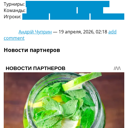
Турниры:
Чемпионат Украины по футболу. УПЛ
Команды:
Оболонь-Бровар Киев
СК Полтава
Игроки:
Максим Чех
Олег Веремиенко
Олег Слободян
Андрій Чуприн
—
19 апреля, 2026, 02:18
add
comment
Новости партнеров