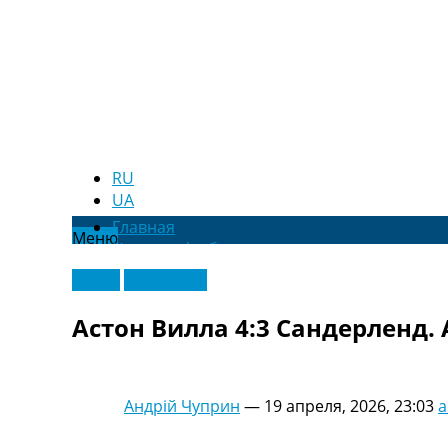
RU
UA
Главная
Меню
Новости футбола
Видео
Видео
Эксклюзив
Трансферы
Новости футбола Украины
Астон Вилла 4:3 Сандерленд.
Последние комментарии
Конкурс прогнозов
Логин
Рейтинги
Андрій Чуприн
—
19 апреля, 2026, 23:03
a
Правила
Коллективный прогноз