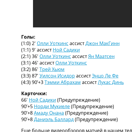
ТВ программа
RU
UA
Categories
Голы:
(1:0) 2′
Олли Уоткинс
ассист
Джон МакГинн
Главная
(1:1) 9′
ассист
Ной Садики
Новости футбола
(2:1) 36′
Олли Уоткинс
ассист
Ян Маатсен
Видео
(3:1) 46′
ассист
Олли Уоткинс
Трансферы
(3:2) 86′
Трей Хьюм
Новости футбола Украины
(3:3) 87′
Уилсон Исидор
ассист
Энцо Ле Фе
Последние комментарии
(4:3) 90’+3
Тэмми Абрахам
ассист
Лукас Динь
Конкурс прогнозов
Логин
Карточки:
Рейтинги
66′
Ной Садики
(Предупреждение)
Правила
90’+5
Норди Мукиеле
(Предупреждение)
Коллективный прогноз
90’+8
Амаду Онана
(Предупреждение)
Турниры
90’+8
Даниэль Баллард
(Предупреждение)
Чемпионат Мира
Еще больше видеообзоров матчей в нашем тел
Украина. Премьер-Лига