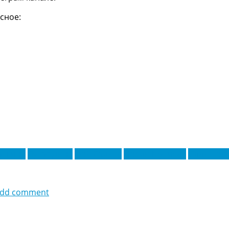
сное:
акГинн
Лукас Динь
Ной Садики
Норди Мукиеле
Олли Уот
dd comment