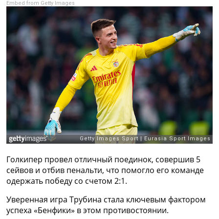
Embed from Getty Images
Рейтинг ФИФА
ТВ программа
RU
UA
Categories
Главная
Новости футбола
Видео
Трансферы
Новости футбола Украины
Последние комментарии
Конкурс прогнозов
Голкипер провел отличный поединок, совершив 5
Логин
сейвов и отбив пенальти, что помогло его команде
Рейтинги
одержать победу со счетом 2:1.
Правила
Коллективный прогноз
Уверенная игра Трубина стала ключевым фактором
Турниры
успеха «Бенфики» в этом противостоянии.
Чемпионат Мира