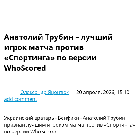
Коллективный прогноз
Турниры
Чемпионат Мира
Украина. Премьер-Лига
Украина. Первая Лига
Анатолий Трубин – лучший
Лига Чемпионов
игрок матча против
Англия. Премьер Лига
Испания. Ла Лига
«Спортинга» по версии
Другие Турниры >>>
WhoScored
Таблицы
Таблицы групп Чемпионата Мира
Украина. Премьер-Лига
Украина. Первая Лига
Олександр Яцентюк
—
20 апреля, 2026, 15:10
Лига Чемпионов. Таблицы групп
add comment
Англия. Премьер-Лига
Испания. Ла Лига
Все таблицы >>>
Украинский вратарь «Бенфики» Анатолий Трубин
Рейтинги
признан лучшим игроком матча против «Спортинга»
Рейтинг стран УЕФА
по версии WhoScored.
Рейтинг клубов УЕФА