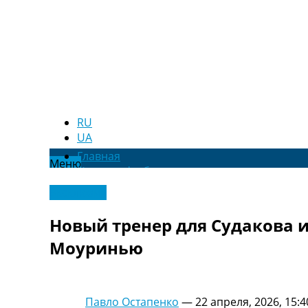
RU
UA
Главная
Меню
Новости футбола
Видео
Эксклюзив
Трансферы
Новости футбола Украины
Новый тренер для Судакова и
Последние комментарии
Моуринью
Конкурс прогнозов
Логин
Рейтинги
Правила
Павло Остапенко
—
22 апреля, 2026, 15:4
Коллективный прогноз