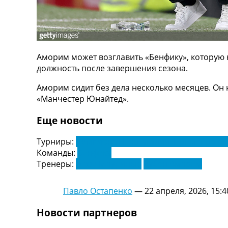
ТВ программа
RU
UA
Аморим может возглавить «Бенфику», которую
Categories
должность после завершения сезона.
Главная
Аморим сидит без дела несколько месяцев. Он 
Новости футбола
«Манчестер Юнайтед».
Видео
Трансферы
Еще новости
Новости футбола Украины
Последние комментарии
Турниры:
Чемпионат Португалии. Примейра Ли
Конкурс прогнозов
Команды:
Бенфика
Логин
Тренеры:
Жозе Моуринью
Рубен Аморим
Рейтинги
Правила
Павло Остапенко
—
22 апреля, 2026, 15:4
Коллективный прогноз
Турниры
Новости партнеров
Чемпионат Мира
Украина. Премьер-Лига