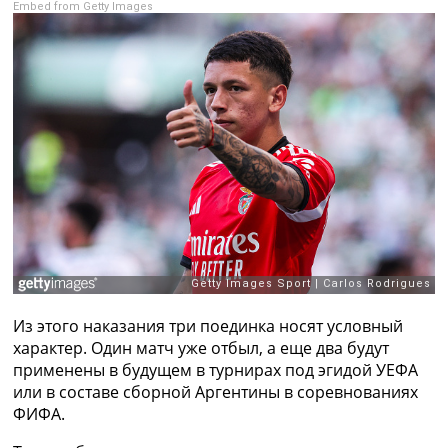
Embed from Getty Images
Рейтинг ФИФА
ТВ программа
RU
UA
Categories
Главная
Новости футбола
Видео
Трансферы
Новости футбола Украины
Последние комментарии
Конкурс прогнозов
Из этого наказания три поединка носят условный
Логин
характер. Один матч уже отбыл, а еще два будут
Рейтинги
применены в будущем в турнирах под эгидой УЕФА
Правила
или в составе сборной Аргентины в соревнованиях
Коллективный прогноз
ФИФА.
Турниры
Чемпионат Мира