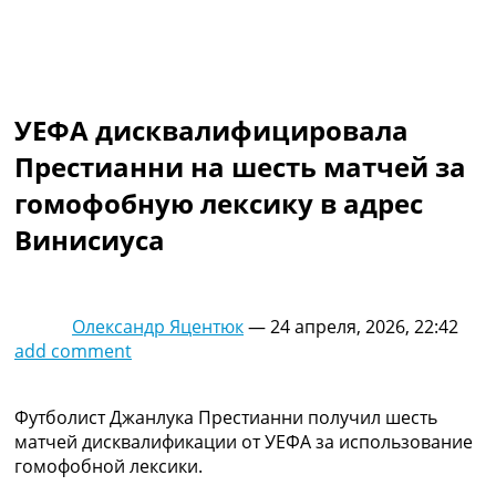
Коллективный прогноз
Турниры
Чемпионат Мира
Украина. Премьер-Лига
Украина. Первая Лига
УЕФА дисквалифицировала
Лига Чемпионов
Престианни на шесть матчей за
Англия. Премьер Лига
Испания. Ла Лига
гомофобную лексику в адрес
Другие Турниры >>>
Винисиуса
Таблицы
Таблицы групп Чемпионата Мира
Украина. Премьер-Лига
Украина. Первая Лига
Олександр Яцентюк
—
24 апреля, 2026, 22:42
Лига Чемпионов. Таблицы групп
add comment
Англия. Премьер-Лига
Испания. Ла Лига
Все таблицы >>>
Футболист Джанлука Престианни получил шесть
Рейтинги
матчей дисквалификации от УЕФА за использование
Рейтинг стран УЕФА
гомофобной лексики.
Рейтинг клубов УЕФА