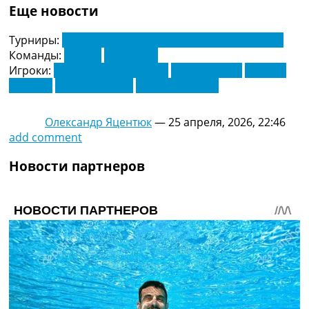
Еще новости
Турниры:
Чемпионат Испании по футболу. Ла Лига
Команды:
Алавес
Мальорка
Игроки:
Абдеррахман Реббах
Джонни Отто
Мартин
Вальент
Самуэль Коста
Тони Мартинес
Олександр Яцентюк
—
25 апреля, 2026, 22:46
add comment
Новости партнеров