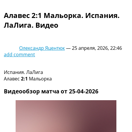
Коллективный прогноз
Турниры
Алавес 2:1 Мальорка. Испания.
Чемпионат Мира
ЛаЛига. Видео
Украина. Премьер-Лига
Украина. Первая Лига
Лига Чемпионов
Англия. Премьер Лига
Олександр Яцентюк
—
25 апреля, 2026, 22:46
Испания. Ла Лига
add comment
Другие Турниры >>>
Таблицы
Таблицы групп Чемпионата Мира
Испания. ЛаЛига
Украина. Премьер-Лига
Алавес
2:1
Мальорка
Украина. Первая Лига
Лига Чемпионов. Таблицы групп
Видеообзор матча от 25-04-2026
Англия. Премьер-Лига
Испания. Ла Лига
Все таблицы >>>
Рейтинги
Рейтинг стран УЕФА
Рейтинг клубов УЕФА