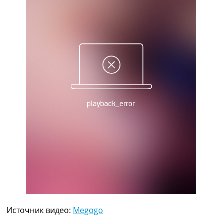
Рейтинг ФИФА
ТВ программа
RU
UA
Categories
Главная
Новости футбола
Видео
Трансферы
Новости футбола Украины
Последние комментарии
Конкурс прогнозов
Логин
Рейтинги
Правила
Коллективный прогноз
Турниры
Источник видео:
Megogo
Чемпионат Мира