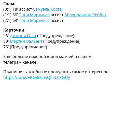
Голы:
Украина. Премьер-Лига
(0:1) 18′
ассист
Самуэль Коста
Украина. Первая Лига
(1:1) 56′
Тони Мартинес
ассист
Абдеррахман Реббах
Лига Чемпионов
(2:1) 69′
Тони Мартинес
ассист
Англия. Премьер Лига
Испания. Ла Лига
Карточки:
Другие Турниры >>>
26′
Джонни Отто
(Предупреждение)
Таблицы
59′
Мартин Вальент
(Предупреждение)
Таблицы групп Чемпионата Мира
76′
(Предупреждение)
Украина. Премьер-Лига
Украина. Первая Лига
Еще больше видеообзоров матчей в нашем
Лига Чемпионов. Таблицы групп
телеграм канале.
Англия. Премьер-Лига
Испания. Ла Лига
Подпишись, чтобы не пропустить самое интересное:
Все таблицы >>>
https://t.me/+KO8rsTwQE6QzZGUy
Рейтинги
Рейтинг стран УЕФА
Рейтинг клубов УЕФА
Рейтинг ФИФА
ТВ программа