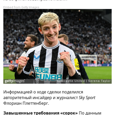
Рейтинг ФИФА
Embed from Getty Images
ТВ программа
RU
UA
Categories
Главная
Новости футбола
Видео
Трансферы
Новости футбола Украины
Последние комментарии
Конкурс прогнозов
Логин
Рейтинги
Информацией о ходе сделки поделился
Правила
авторитетный инсайдер и журналист
Sky Sport
Коллективный прогноз
Флориан Плеттенберг.
Турниры
Завышенные требования «сорок»
По данным
Чемпионат Мира