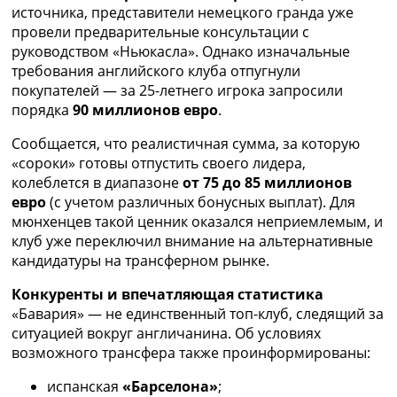
источника, представители немецкого гранда уже
Украина. Премьер-Лига
провели предварительные консультации с
Украина. Первая Лига
руководством «Ньюкасла». Однако изначальные
Лига Чемпионов
требования английского клуба отпугнули
Англия. Премьер Лига
покупателей — за 25-летнего игрока запросили
Испания. Ла Лига
порядка
90 миллионов евро
.
Другие Турниры >>>
Таблицы
Сообщается, что реалистичная сумма, за которую
Таблицы групп Чемпионата Мира
«сороки» готовы отпустить своего лидера,
Украина. Премьер-Лига
колеблется в диапазоне
от 75 до 85 миллионов
Украина. Первая Лига
евро
(с учетом различных бонусных выплат). Для
Лига Чемпионов. Таблицы групп
мюнхенцев такой ценник оказался неприемлемым, и
Англия. Премьер-Лига
клуб уже переключил внимание на альтернативные
Испания. Ла Лига
кандидатуры на трансферном рынке.
Все таблицы >>>
Рейтинги
Конкуренты и впечатляющая статистика
Рейтинг стран УЕФА
«Бавария» — не единственный топ-клуб, следящий за
Рейтинг клубов УЕФА
ситуацией вокруг англичанина. Об условиях
Рейтинг ФИФА
возможного трансфера также проинформированы:
ТВ программа
испанская
«Барселона»
;