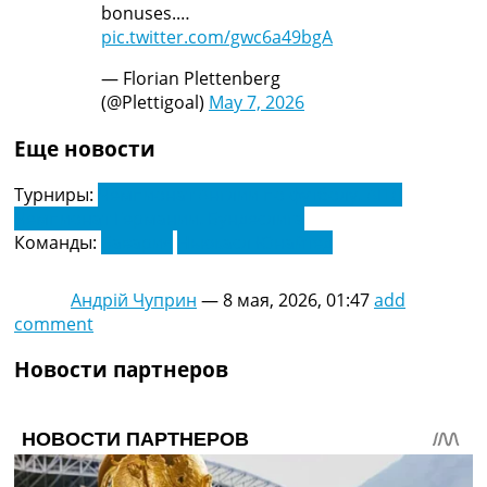
bonuses.…
pic.twitter.com/gwc6a49bgA
— Florian Plettenberg
(@Plettigoal)
May 7, 2026
Еще новости
Турниры:
Чемпионат Англии по футболу. АПЛ
Чемпионат Германии. Бундеслига
Команды:
Бавария
Ньюкасл Юнайтед
Андрій Чуприн
—
8 мая, 2026, 01:47
add
comment
Новости партнеров