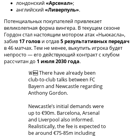
лондонский
«Арсенал»
;
английский
«Ливерпуль»
.
Потенциальных покупателей привлекает
великолепная форма вингера. В текущем сезоне
Гордон стал настоящим мотором атак «Ньюкасла»,
забив
17 голов
и отдав
5 результативных передач
в 46 матчах. Тем не менее, выкупить игрока будет
непросто — его действующий контракт с клубом
рассчитан до
1 июля 2030 года
.
🚨🆕 There have already been
club-to-club talks between FC
Bayern and Newcastle regarding
Anthony Gordon.
Newcastle’s initial demands were
up to €90m. Barcelona, Arsenal
and Liverpool also informed.
Realistically, the fee is expected to
be around €75-85m including