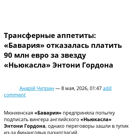
Коллективный прогноз
Турниры
Чемпионат Мира
Украина. Премьер-Лига
Украина. Первая Лига
Трансферные аппетиты:
Лига Чемпионов
«Бавария» отказалась платить
Англия. Премьер Лига
Испания. Ла Лига
90 млн евро за звезду
Другие Турниры >>>
«Ньюкасла» Энтони Гордона
Таблицы
Таблицы групп Чемпионата Мира
Украина. Премьер-Лига
Украина. Первая Лига
Андрій Чуприн
—
8 мая, 2026, 01:47
add
Лига Чемпионов. Таблицы групп
comment
Англия. Премьер-Лига
Испания. Ла Лига
Все таблицы >>>
Мюнхенская
«Бавария»
предприняла попытку
Рейтинги
подписать вингера английского
«Ньюкасла»
Рейтинг стран УЕФА
Энтони Гордона
, однако переговоры зашли в тупик
Рейтинг клубов УЕФА
из-за финансовых разногласий.