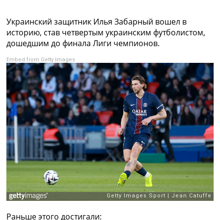
Коллективный прогноз
Турниры
Украинский защитник Илья Забарный вошел в
Чемпионат Мира
историю, став четвертым украинским футболистом,
Украина. Премьер-Лига
дошедшим до финала Лиги чемпионов.
Украина. Первая Лига
Embed from Getty Images
Лига Чемпионов
Англия. Премьер Лига
Испания. Ла Лига
Другие Турниры >>>
Таблицы
Таблицы групп Чемпионата Мира
Украина. Премьер-Лига
Украина. Первая Лига
Лига Чемпионов. Таблицы групп
Англия. Премьер-Лига
Испания. Ла Лига
Все таблицы >>>
Рейтинги
Рейтинг стран УЕФА
Рейтинг клубов УЕФА
Раньше этого достигали: