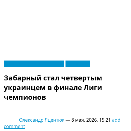
RU
Новости футбола Украины
Эксклюзив
UA
Главная
Меню
Забарный стал четвертым
Новости футбола
Видео
украинцем в финале Лиги
Трансферы
чемпионов
Новости футбола Украины
Последние комментарии
Конкурс прогнозов
Логин
Олександр Яцентюк
—
8 мая, 2026, 15:21
add
Рейтинги
comment
Правила