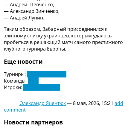
Рейтинг ФИФА
— Андрей Шевченко,
ТВ программа
— Александр Зинченко,
— Андрей Лунин.
RU
UA
Таким образом, Забарный присоединился к
элитному списку украинцев, которым удалось
Categories
пробиться в решающий матч самого престижного
клубного турнира Европы.
Главная
Новости футбола
Еще новости
Видео
Трансферы
Турниры:
Лига Чемпионов
Новости футбола Украины
Команды:
ПСЖ
Последние комментарии
Игроки:
Илья Забарный
Конкурс прогнозов
Логин
Олександр Яцентюк
—
8 мая, 2026, 15:21
add
Рейтинги
comment
Правила
Коллективный прогноз
Новости партнеров
Турниры
Чемпионат Мира