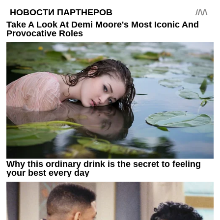
Украина. Премьер-Лига
Украина. Первая Лига
Лига Чемпионов
Англия. Премьер Лига
Испания. Ла Лига
Другие Турниры >>>
Таблицы
Таблицы групп Чемпионата Мира
Украина. Премьер-Лига
Украина. Первая Лига
Лига Чемпионов. Таблицы групп
Англия. Премьер-Лига
Испания. Ла Лига
Все таблицы >>>
Рейтинги
Рейтинг стран УЕФА
Рейтинг клубов УЕФА
Рейтинг ФИФА
ТВ программа