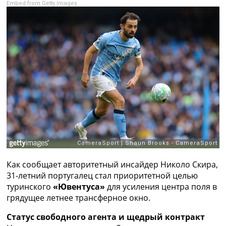
Embed from Getty Images
Рейтинг ФИФА
ТВ программа
RU
UA
Categories
Главная
Новости футбола
Видео
Трансферы
Новости футбола Украины
Последние комментарии
Конкурс прогнозов
Как сообщает авторитетный инсайдер Николо Скира,
Логин
31-летний португалец стал приоритетной целью
Рейтинги
туринского
«Ювентуса»
для усиления центра поля в
Правила
грядущее летнее трансферное окно.
Коллективный прогноз
Турниры
Статус свободного агента и щедрый контракт
Чемпионат Мира