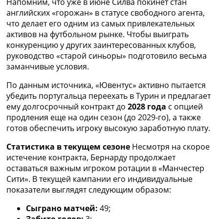
Напомним, что уже в июне Силва покинет стан
Украина. Премьер-Лига
английских «горожан» в статусе свободного агента,
Украина. Первая Лига
что делает его одним из самых привлекательных
Лига Чемпионов
активов на футбольном рынке. Чтобы выиграть
Англия. Премьер Лига
конкуренцию у других заинтересованных клубов,
Испания. Ла Лига
руководство «старой синьоры» подготовило весьма
Другие Турниры >>>
заманчивые условия.
Таблицы
Таблицы групп Чемпионата Мира
По данным источника, «Ювентус» активно пытается
Украина. Премьер-Лига
убедить португальца переехать в Турин и предлагает
Украина. Первая Лига
ему долгосрочный контракт до
2028 года
с опцией
Лига Чемпионов. Таблицы групп
продления еще на один сезон (до 2029-го), а также
Англия. Премьер-Лига
готов обеспечить игроку высокую заработную плату.
Испания. Ла Лига
Статистика в текущем сезоне
Несмотря на скорое
Все таблицы >>>
истечение контракта, Бернарду продолжает
Рейтинги
оставаться важным игроком ротации в «Манчестер
Рейтинг стран УЕФА
Сити». В текущей кампании его индивидуальные
Рейтинг клубов УЕФА
показатели выглядят следующим образом:
Рейтинг ФИФА
ТВ программа
Сыграно матчей:
49;