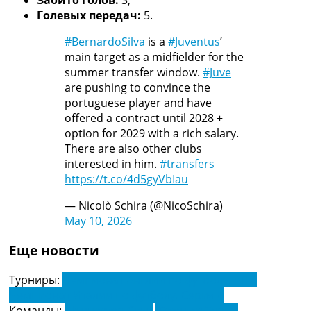
Забито голов:
3;
Голевых передач:
5.
#BernardoSilva
is a
#Juventus
’
main target as a midfielder for the
summer transfer window.
#Juve
are pushing to convince the
portuguese player and have
offered a contract until 2028 +
option for 2029 with a rich salary.
There are also other clubs
interested in him.
#transfers
https://t.co/4d5gyVbIau
— Nicolò Schira (@NicoSchira)
May 10, 2026
Еще новости
Турниры:
Чемпионат Англии по футболу. АПЛ
Чемпионат Италии по футболу. Серия А
Команды:
Манчестер Сити
Ювентус Турин