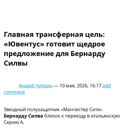
Коллективный прогноз
Турниры
Чемпионат Мира
Украина. Премьер-Лига
Украина. Первая Лига
Главная трансферная цель:
Лига Чемпионов
«Ювентус» готовит щедрое
Англия. Премьер Лига
Испания. Ла Лига
предложение для Бернарду
Другие Турниры >>>
Силвы
Таблицы
Таблицы групп Чемпионата Мира
Украина. Премьер-Лига
Украина. Первая Лига
Андрій Чуприн
—
10 мая, 2026, 16:17
add
Лига Чемпионов. Таблицы групп
comment
Англия. Премьер-Лига
Испания. Ла Лига
Все таблицы >>>
Звездный полузащитник «Манчестер Сити»
Рейтинги
Бернарду Силва
близок к переезду в итальянскую
Рейтинг стран УЕФА
Серию А.
Рейтинг клубов УЕФА