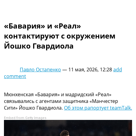
Коллективный прогноз
Турниры
Чемпионат Мира
«Бавария» и «Реал»
Украина. Премьер-Лига
Украина. Первая Лига
контактируют с окружением
Лига Чемпионов
Йошко Гвардиола
Англия. Премьер Лига
Испания. Ла Лига
Другие Турниры >>>
Таблицы
Павло Остапенко
—
11 мая, 2026, 12:28
add
Таблицы групп Чемпионата Мира
comment
Украина. Премьер-Лига
Украина. Первая Лига
Лига Чемпионов. Таблицы групп
Мюнхенская «Бавария» и мадридский «Реал»
Англия. Премьер-Лига
связывались с агентами защитника «Манчестер
Испания. Ла Лига
Сити» Йошко Гвардиола.
Об этом рапортует teamTalk.
Все таблицы >>>
Embed from Getty Images
Рейтинги
Рейтинг стран УЕФА
Рейтинг клубов УЕФА