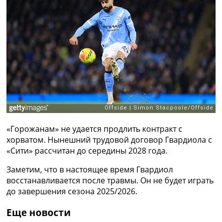
Рейтинг ФИФА
ТВ программа
RU
UA
Categories
Главная
Новости футбола
Видео
Трансферы
«Горожанам» не удается продлить контракт с
Новости футбола Украины
хорватом. Нынешний трудовой договор Гвардиола с
Последние комментарии
«Сити» рассчитан до середины 2028 года.
Конкурс прогнозов
Логин
Заметим, что в настоящее время Гвардиол
Рейтинги
восстанавливается после травмы. Он не будет играть
Правила
до завершения сезона 2025/2026.
Коллективный прогноз
Турниры
Еще новости
Чемпионат Мира