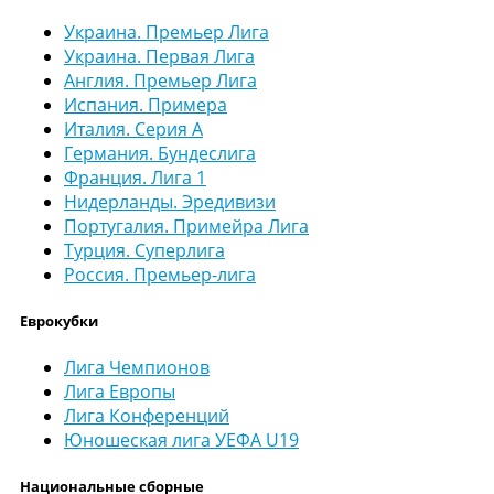
Украина. Премьер Лига
Украина. Первая Лига
Англия. Премьер Лига
Испания. Примера
Италия. Серия А
Германия. Бундеслига
Франция. Лига 1
Нидерланды. Эредивизи
Португалия. Примейра Лига
Турция. Суперлига
Россия. Премьер-лига
Еврокубки
Лига Чемпионов
Лига Европы
Лига Конференций
Юношеская лига УЕФА U19
Национальные сборные