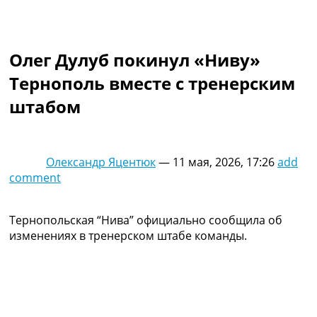
Коллективный прогноз
Турниры
Чемпионат Мира
Олег Дулуб покинул «Ниву»
Украина. Премьер-Лига
Украина. Первая Лига
Тернополь вместе с тренерским
Лига Чемпионов
штабом
Англия. Премьер Лига
Испания. Ла Лига
Другие Турниры >>>
Таблицы
Олександр Яцентюк
—
11 мая, 2026, 17:26
add
Таблицы групп Чемпионата Мира
comment
Украина. Премьер-Лига
Украина. Первая Лига
Лига Чемпионов. Таблицы групп
Тернопольская “Нива” официально сообщила об
Англия. Премьер-Лига
изменениях в тренерском штабе команды.
Испания. Ла Лига
Все таблицы >>>
Рейтинги
Рейтинг стран УЕФА
Рейтинг клубов УЕФА