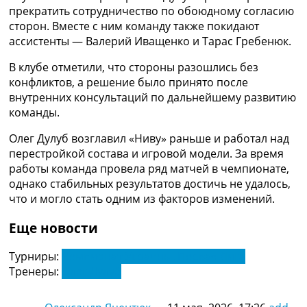
Украина. Премьер-Лига
прекратить сотрудничество по обоюдному согласию
Украина. Первая Лига
сторон. Вместе с ним команду также покидают
Лига Чемпионов
ассистенты — Валерий Иващенко и Тарас Гребенюк.
Англия. Премьер Лига
В клубе отметили, что стороны разошлись без
Испания. Ла Лига
конфликтов, а решение было принято после
Другие Турниры >>>
внутренних консультаций по дальнейшему развитию
Таблицы
команды.
Таблицы групп Чемпионата Мира
Украина. Премьер-Лига
Олег Дулуб возглавил «Ниву» раньше и работал над
Украина. Первая Лига
перестройкой состава и игровой модели. За время
Лига Чемпионов. Таблицы групп
работы команда провела ряд матчей в чемпионате,
Англия. Премьер-Лига
однако стабильных результатов достичь не удалось,
Испания. Ла Лига
что и могло стать одним из факторов изменений.
Все таблицы >>>
Рейтинги
Еще новости
Рейтинг стран УЕФА
Рейтинг клубов УЕФА
Турниры:
Чемпионат Украины. Первая Лига
Рейтинг ФИФА
Тренеры:
Олег Дулуб
ТВ программа