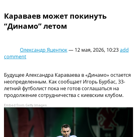
Коллективный прогноз
Турниры
Караваев может покинуть
Чемпионат Мира
“Динамо” летом
Украина. Премьер-Лига
Украина. Первая Лига
Лига Чемпионов
Англия. Премьер Лига
Олександр Яцентюк
—
12 мая, 2026, 10:23
add
Испания. Ла Лига
comment
Другие Турниры >>>
Таблицы
Таблицы групп Чемпионата Мира
Будущее Александра Караваева в «Динамо» остается
Украина. Премьер-Лига
неопределенным. Как сообщает Игорь Бурбас, 33-
Украина. Первая Лига
летний футболист пока не готов соглашаться на
Лига Чемпионов. Таблицы групп
продолжение сотрудничества с киевским клубом.
Англия. Премьер-Лига
Embed from Getty Images
Испания. Ла Лига
Все таблицы >>>
Рейтинги
Рейтинг стран УЕФА
Рейтинг клубов УЕФА