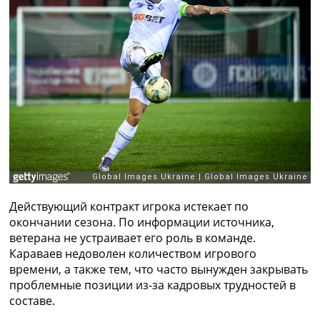
Рейтинг ФИФА
ТВ программа
RU
UA
Categories
Главная
Новости футбола
Видео
Трансферы
Новости футбола Украины
Последние комментарии
Действующий контракт игрока истекает по
Конкурс прогнозов
окончании сезона. По информации источника,
Логин
ветерана не устраивает его роль в команде.
Рейтинги
Караваев недоволен количеством игрового
Правила
времени, а также тем, что часто вынужден закрывать
Коллективный прогноз
проблемные позиции из-за кадровых трудностей в
Турниры
составе.
Чемпионат Мира