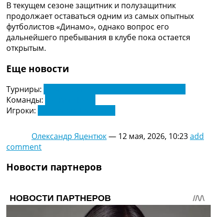
В текущем сезоне защитник и полузащитник
Украина. Премьер-Лига
продолжает оставаться одним из самых опытных
Украина. Первая Лига
футболистов «Динамо», однако вопрос его
Лига Чемпионов
дальнейшего пребывания в клубе пока остается
Англия. Премьер Лига
открытым.
Испания. Ла Лига
Другие Турниры >>>
Еще новости
Таблицы
Таблицы групп Чемпионата Мира
Турниры:
Чемпионат Украины по футболу. УПЛ
Украина. Премьер-Лига
Команды:
Динамо Киев
Украина. Первая Лига
Игроки:
Александр Караваев
Лига Чемпионов. Таблицы групп
Англия. Премьер-Лига
Испания. Ла Лига
Олександр Яцентюк
—
12 мая, 2026, 10:23
add
Все таблицы >>>
comment
Рейтинги
Новости партнеров
Рейтинг стран УЕФА
Рейтинг клубов УЕФА
Рейтинг ФИФА
ТВ программа