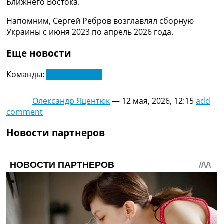
Ближнего Востока.
Украина. Премьер-Лига
Украина. Первая Лига
Напомним, Сергей Ребров возглавлял сборную
Лига Чемпионов
Украины с июня 2023 по апрель 2026 года.
Англия. Премьер Лига
Испания. Ла Лига
Еще новости
Другие Турниры >>>
Таблицы
Команды:
Панатинаикос
Таблицы групп Чемпионата Мира
Украина. Премьер-Лига
Олександр Яцентюк
—
12 мая, 2026, 12:15
add
Украина. Первая Лига
comment
Лига Чемпионов. Таблицы групп
Англия. Премьер-Лига
Новости партнеров
Испания. Ла Лига
Все таблицы >>>
Рейтинги
Рейтинг стран УЕФА
Рейтинг клубов УЕФА
Рейтинг ФИФА
ТВ программа