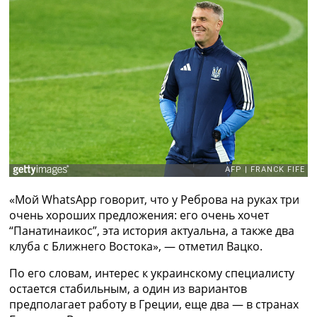
Рейтинг ФИФА
ТВ программа
RU
UA
Categories
Главная
Новости футбола
Видео
Трансферы
Новости футбола Украины
«Мой WhatsApp говорит, что у Реброва на руках три
Последние комментарии
очень хороших предложения: его очень хочет
Конкурс прогнозов
“Панатинаикос”, эта история актуальна, а также два
Логин
клуба с Ближнего Востока», — отметил Вацко.
Рейтинги
Правила
По его словам, интерес к украинскому специалисту
Коллективный прогноз
остается стабильным, а один из вариантов
Турниры
предполагает работу в Греции, еще два — в странах
Чемпионат Мира