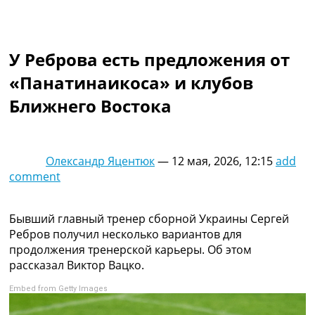
Коллективный прогноз
Турниры
Чемпионат Мира
У Реброва есть предложения от
Украина. Премьер-Лига
Украина. Первая Лига
«Панатинаикоса» и клубов
Лига Чемпионов
Ближнего Востока
Англия. Премьер Лига
Испания. Ла Лига
Другие Турниры >>>
Таблицы
Олександр Яцентюк
—
12 мая, 2026, 12:15
add
Таблицы групп Чемпионата Мира
comment
Украина. Премьер-Лига
Украина. Первая Лига
Лига Чемпионов. Таблицы групп
Бывший главный тренер сборной Украины Сергей
Англия. Премьер-Лига
Ребров получил несколько вариантов для
Испания. Ла Лига
продолжения тренерской карьеры. Об этом
Все таблицы >>>
рассказал Виктор Вацко.
Рейтинги
Embed from Getty Images
Рейтинг стран УЕФА
Рейтинг клубов УЕФА