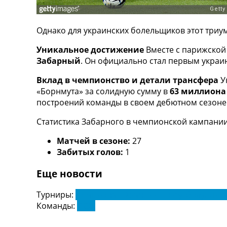
ТВ программа
RU
Однако для украинских болельщиков этот триум
UA
Уникальное достижение
Вместе с парижской
Categories
Забарный
. Он официально стал первым украи
Главная
Вклад в чемпионство и детали трансфера
У
Новости футбола
«Борнмута» за солидную сумму в
63 миллиона
Видео
построений команды в своем дебютном сезоне
Трансферы
Статистика Забарного в чемпионской кампании
Новости футбола Украины
Последние комментарии
Матчей в сезоне:
27
Конкурс прогнозов
Забитых голов:
1
Логин
Рейтинги
Еще новости
Правила
Коллективный прогноз
Турниры:
Чемпионат Франции по футболу. Лига
Турниры
Команды:
ПСЖ
Чемпионат Мира
Украина. Премьер-Лига