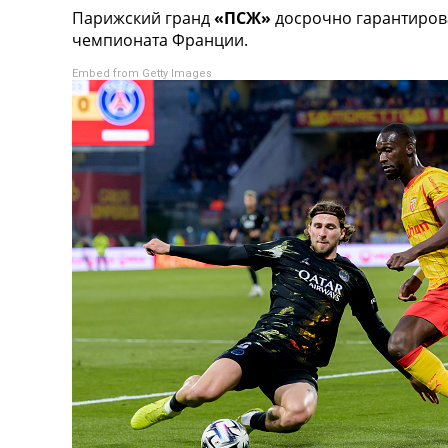
Парижский гранд
«ПСЖ»
досрочно гарантирова
Турниры
чемпионата Франции.
Чемпионат Мира
Украина. Премьер-Лига
Embed from Getty Images
Украина. Первая Лига
Лига Чемпионов
Англия. Премьер Лига
Испания. Ла Лига
Другие Турниры >>>
Таблицы
Таблицы групп Чемпионата Мира
Украина. Премьер-Лига
Украина. Первая Лига
Лига Чемпионов. Таблицы групп
Англия. Премьер-Лига
Испания. Ла Лига
Все таблицы >>>
Рейтинги
Рейтинг стран УЕФА
Рейтинг клубов УЕФА
Рейтинг ФИФА