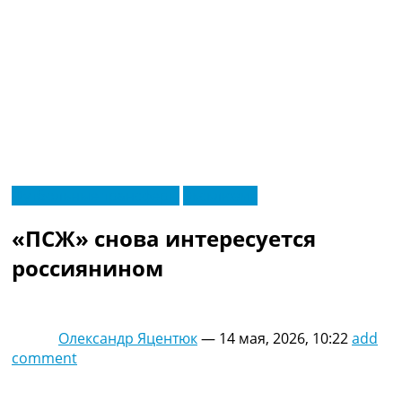
RU
Футбольные трансферы
Эксклюзив
UA
Главная
Меню
«ПСЖ» снова интересуется
Новости футбола
Видео
россиянином
Трансферы
Новости футбола Украины
Последние комментарии
Олександр Яцентюк
—
14 мая, 2026, 10:22
add
Конкурс прогнозов
comment
Логин
Рейтинги
Правила