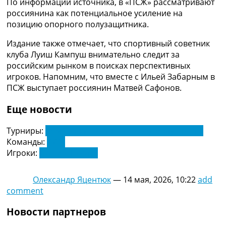
По информации источника, в «ПСЖ» рассматривают
Рейтинг ФИФА
россиянина как потенциальное усиление на
ТВ программа
позицию опорного полузащитника.
RU
Издание также отмечает, что спортивный советник
UA
клуба Луиш Кампуш внимательно следит за
российским рынком в поисках перспективных
Categories
игроков. Напомним, что вместе с Ильей Забарным в
ПСЖ выступает россиянин Матвей Сафонов.
Главная
Новости футбола
Еще новости
Видео
Трансферы
Турниры:
Чемпионат Франции по футболу. Лига 1
Новости футбола Украины
Команды:
ПСЖ
Последние комментарии
Игроки:
Матвей Кисляк
Конкурс прогнозов
Логин
Рейтинги
Олександр Яцентюк
—
14 мая, 2026, 10:22
add
Правила
comment
Коллективный прогноз
Новости партнеров
Турниры
Чемпионат Мира