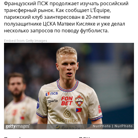
Французский ПСЖ продолжает изучать российский
Коллективный прогноз
трансферный рынок. Как сообщает L’Équipe,
Турниры
парижский клуб заинтересован в 20-летнем
Чемпионат Мира
полузащитнике ЦСКА Матвеи Кисляке и уже делал
Украина. Премьер-Лига
несколько запросов по поводу футболиста.
Украина. Первая Лига
Лига Чемпионов
Embed from Getty Images
Англия. Премьер Лига
Испания. Ла Лига
Другие Турниры >>>
Таблицы
Таблицы групп Чемпионата Мира
Украина. Премьер-Лига
Украина. Первая Лига
Лига Чемпионов. Таблицы групп
Англия. Премьер-Лига
Испания. Ла Лига
Все таблицы >>>
Рейтинги
Рейтинг стран УЕФА
Рейтинг клубов УЕФА