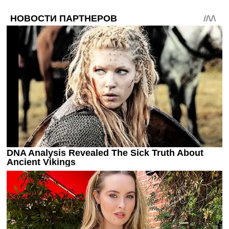
Украина. Премьер-Лига
Украина. Первая Лига
Лига Чемпионов
Англия. Премьер Лига
Испания. Ла Лига
Другие Турниры >>>
Таблицы
Таблицы групп Чемпионата Мира
Украина. Премьер-Лига
Украина. Первая Лига
Лига Чемпионов. Таблицы групп
Англия. Премьер-Лига
Испания. Ла Лига
Все таблицы >>>
Рейтинги
Рейтинг стран УЕФА
Рейтинг клубов УЕФА
Рейтинг ФИФА
ТВ программа