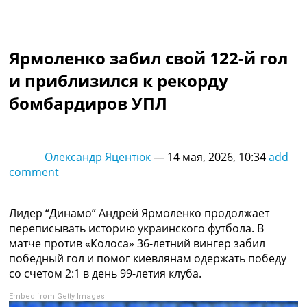
Коллективный прогноз
Турниры
Чемпионат Мира
Ярмоленко забил свой 122-й гол
Украина. Премьер-Лига
Украина. Первая Лига
и приблизился к рекорду
Лига Чемпионов
бомбардиров УПЛ
Англия. Премьер Лига
Испания. Ла Лига
Другие Турниры >>>
Таблицы
Олександр Яцентюк
—
14 мая, 2026, 10:34
add
Таблицы групп Чемпионата Мира
comment
Украина. Премьер-Лига
Украина. Первая Лига
Лига Чемпионов. Таблицы групп
Лидер “Динамо” Андрей Ярмоленко продолжает
Англия. Премьер-Лига
переписывать историю украинского футбола. В
Испания. Ла Лига
матче против «Колоса» 36-летний вингер забил
Все таблицы >>>
победный гол и помог киевлянам одержать победу
Рейтинги
со счетом 2:1 в день 99-летия клуба.
Рейтинг стран УЕФА
Embed from Getty Images
Рейтинг клубов УЕФА