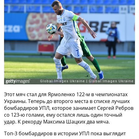
Рейтинг ФИФА
ТВ программа
RU
UA
Categories
Главная
Новости футбола
Видео
Трансферы
Новости футбола Украины
Последние комментарии
Этот мяч стал для Ярмоленко 122-м в чемпионатах
Конкурс прогнозов
Украины. Теперь до второго места в списке лучших
Логин
бомбардиров УПЛ, которое занимает Сергей Ребров
Рейтинги
со 123-ю голами, ему остался лишь один точный
Правила
удар. К рекорду Максима Шацких два мяча.
Коллективный прогноз
Турниры
Топ-3 бомбардиров в истории УПЛ пока выглядит
Чемпионат Мира