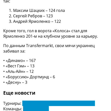
так:
Украина. Премьер-Лига
Украина. Первая Лига
Максим Шацких – 124 гола
Лига Чемпионов
Сергей Ребров – 123
Англия. Премьер Лига
Андрей Ярмоленко – 122
Испания. Ла Лига
Кроме того, гол в ворота «Колоса» стал для
Другие Турниры >>>
Ярмоленко 201-м на клубном уровне за карьеру.
Таблицы
Таблицы групп Чемпионата Мира
По данным Transfermarkt, свои мячи украинец
Украина. Премьер-Лига
забивал за:
Украина. Первая Лига
Лига Чемпионов. Таблицы групп
• «Динамо» – 167
Англия. Премьер-Лига
• «Вест Гэм» – 13
Испания. Ла Лига
• «Аль-Айн» – 12
Все таблицы >>>
• «Боруссию» Дортмунд – 6
Рейтинги
• «Десну» – 3
Рейтинг стран УЕФА
Рейтинг клубов УЕФА
Еще новости
Рейтинг ФИФА
ТВ программа
Турниры:
Чемпионат Украины по футболу. УПЛ
Команды:
Динамо Киев