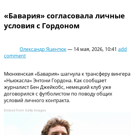
Коллективный прогноз
Турниры
«Бавария» согласовала личные
Чемпионат Мира
условия с Гордоном
Украина. Премьер-Лига
Украина. Первая Лига
Лига Чемпионов
Англия. Премьер Лига
Олександр Яцентюк
—
14 мая, 2026, 10:41
add
Испания. Ла Лига
comment
Другие Турниры >>>
Таблицы
Таблицы групп Чемпионата Мира
Мюнхенская «Бавария» шагнула к трансферу вингера
Украина. Премьер-Лига
«Ньюкасла» Энтони Гордона. Как сообщает
Украина. Первая Лига
журналист Бен Джейкобс, немецкий клуб уже
Лига Чемпионов. Таблицы групп
договорился с футболистом по поводу общих
Англия. Премьер-Лига
условий личного контракта.
Испания. Ла Лига
Embed from Getty Images
Все таблицы >>>
Рейтинги
Рейтинг стран УЕФА
Рейтинг клубов УЕФА