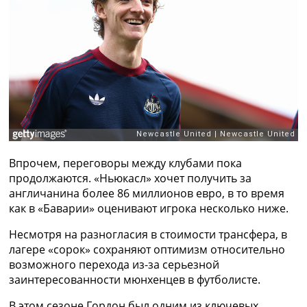
Рейтинг ФИФА
ТВ программа
RU
UA
Categories
Главная
Новости футбола
Видео
Впрочем, переговоры между клубами пока
Трансферы
продолжаются. «Ньюкасл» хочет получить за
Новости футбола Украины
англичанина более 86 миллионов евро, в то время
Последние комментарии
как в «Баварии» оценивают игрока несколько ниже.
Конкурс прогнозов
Логин
Несмотря на разногласия в стоимости трансфера, в
Рейтинги
лагере «сорок» сохраняют оптимизм относительно
Правила
возможного перехода из-за серьезной
Коллективный прогноз
заинтересованности мюнхенцев в футболисте.
Турниры
Чемпионат Мира
В этом сезоне Гордон был одним из ключевых